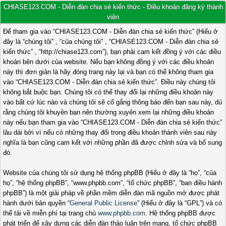
CHIASE123.COM - Diễn đàn chia sẻ kiến thức - Điều khoản đăng ký thành
viên
Để tham gia vào “CHIASE123.COM - Diễn đàn chia sẻ kiến thức” (Hiểu ở
đây là “chúng tôi” , “của chúng tôi” , “CHIASE123.COM - Diễn đàn chia sẻ
kiến thức” , “http://chiase123.com”), bạn phải cam kết đồng ý với các điều
khoản bên dưới của website. Nếu bạn không đồng ý với các điều khoản
này thì đơn giản là hãy đóng trang này lại và bạn có thể không tham gia
vào “CHIASE123.COM - Diễn đàn chia sẻ kiến thức”. Điều này chúng tôi
không bắt buộc bạn. Chúng tôi có thể thay đổi lại những điều khoản này
vào bất cứ lúc nào và chúng tôi sẽ cố gắng thông báo đến bạn sau này, dù
rằng chúng tôi khuyên bạn nên thường xuyên xem lại những điều khoản
này nếu bạn tham gia vào “CHIASE123.COM - Diễn đàn chia sẻ kiến thức”
lâu dài bởi vì nếu có những thay đổi trong điều khoản thành viên sau này
nghĩa là bạn cũng cam kết với những phần đã được chỉnh sửa và bổ sung
đó.
Website của chúng tôi sử dụng hệ thống phpBB (Hiểu ở đây là “họ”, “của
họ”, “hệ thống phpBB”, “www.phpbb.com”, “tổ chức phpBB”, “ban điều hành
phpBB”) là một giải pháp về phần mềm diễn đàn mã nguồn mở được phát
hành dưới bản quyền “
General Public License
” (Hiểu ở đây là “GPL”) và có
thể tải về miễn phí tại trang chủ
www.phpbb.com
. Hệ thống phpBB được
phát triển để xây dựng các diễn đàn thảo luận trên mạng, tổ chức phpBB