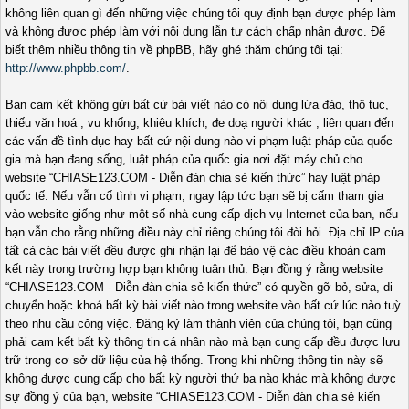
không liên quan gì đến những việc chúng tôi quy định bạn được phép làm
và không được phép làm với nội dung lẫn tư cách chấp nhận được. Để
biết thêm nhiều thông tin về phpBB, hãy ghé thăm chúng tôi tại:
http://www.phpbb.com/
.
Bạn cam kết không gửi bất cứ bài viết nào có nội dung lừa đảo, thô tục,
thiếu văn hoá ; vu khống, khiêu khích, đe doạ người khác ; liên quan đến
các vấn đề tình dục hay bất cứ nội dung nào vi phạm luật pháp của quốc
gia mà bạn đang sống, luật pháp của quốc gia nơi đặt máy chủ cho
website “CHIASE123.COM - Diễn đàn chia sẻ kiến thức” hay luật pháp
quốc tế. Nếu vẫn cố tình vi phạm, ngay lập tức bạn sẽ bị cấm tham gia
vào website giống như một số nhà cung cấp dịch vụ Internet của bạn, nếu
bạn vẫn cho rằng những điều này chỉ riêng chúng tôi đòi hỏi. Địa chỉ IP của
tất cả các bài viết đều được ghi nhận lại để bảo vệ các điều khoản cam
kết này trong trường hợp bạn không tuân thủ. Bạn đồng ý rằng website
“CHIASE123.COM - Diễn đàn chia sẻ kiến thức” có quyền gỡ bỏ, sửa, di
chuyển hoặc khoá bất kỳ bài viết nào trong website vào bất cứ lúc nào tuỳ
theo nhu cầu công việc. Đăng ký làm thành viên của chúng tôi, bạn cũng
phải cam kết bất kỳ thông tin cá nhân nào mà bạn cung cấp đều được lưu
trữ trong cơ sở dữ liệu của hệ thống. Trong khi những thông tin này sẽ
không được cung cấp cho bất kỳ người thứ ba nào khác mà không được
sự đồng ý của bạn, website “CHIASE123.COM - Diễn đàn chia sẻ kiến