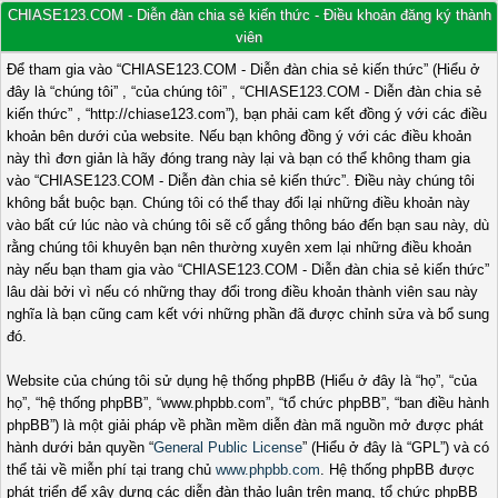
CHIASE123.COM - Diễn đàn chia sẻ kiến thức - Điều khoản đăng ký thành
viên
Để tham gia vào “CHIASE123.COM - Diễn đàn chia sẻ kiến thức” (Hiểu ở
đây là “chúng tôi” , “của chúng tôi” , “CHIASE123.COM - Diễn đàn chia sẻ
kiến thức” , “http://chiase123.com”), bạn phải cam kết đồng ý với các điều
khoản bên dưới của website. Nếu bạn không đồng ý với các điều khoản
này thì đơn giản là hãy đóng trang này lại và bạn có thể không tham gia
vào “CHIASE123.COM - Diễn đàn chia sẻ kiến thức”. Điều này chúng tôi
không bắt buộc bạn. Chúng tôi có thể thay đổi lại những điều khoản này
vào bất cứ lúc nào và chúng tôi sẽ cố gắng thông báo đến bạn sau này, dù
rằng chúng tôi khuyên bạn nên thường xuyên xem lại những điều khoản
này nếu bạn tham gia vào “CHIASE123.COM - Diễn đàn chia sẻ kiến thức”
lâu dài bởi vì nếu có những thay đổi trong điều khoản thành viên sau này
nghĩa là bạn cũng cam kết với những phần đã được chỉnh sửa và bổ sung
đó.
Website của chúng tôi sử dụng hệ thống phpBB (Hiểu ở đây là “họ”, “của
họ”, “hệ thống phpBB”, “www.phpbb.com”, “tổ chức phpBB”, “ban điều hành
phpBB”) là một giải pháp về phần mềm diễn đàn mã nguồn mở được phát
hành dưới bản quyền “
General Public License
” (Hiểu ở đây là “GPL”) và có
thể tải về miễn phí tại trang chủ
www.phpbb.com
. Hệ thống phpBB được
phát triển để xây dựng các diễn đàn thảo luận trên mạng, tổ chức phpBB