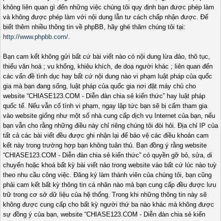
không liên quan gì đến những việc chúng tôi quy định bạn được phép làm
và không được phép làm với nội dung lẫn tư cách chấp nhận được. Để
biết thêm nhiều thông tin về phpBB, hãy ghé thăm chúng tôi tại:
http://www.phpbb.com/
.
Bạn cam kết không gửi bất cứ bài viết nào có nội dung lừa đảo, thô tục,
thiếu văn hoá ; vu khống, khiêu khích, đe doạ người khác ; liên quan đến
các vấn đề tình dục hay bất cứ nội dung nào vi phạm luật pháp của quốc
gia mà bạn đang sống, luật pháp của quốc gia nơi đặt máy chủ cho
website “CHIASE123.COM - Diễn đàn chia sẻ kiến thức” hay luật pháp
quốc tế. Nếu vẫn cố tình vi phạm, ngay lập tức bạn sẽ bị cấm tham gia
vào website giống như một số nhà cung cấp dịch vụ Internet của bạn, nếu
bạn vẫn cho rằng những điều này chỉ riêng chúng tôi đòi hỏi. Địa chỉ IP của
tất cả các bài viết đều được ghi nhận lại để bảo vệ các điều khoản cam
kết này trong trường hợp bạn không tuân thủ. Bạn đồng ý rằng website
“CHIASE123.COM - Diễn đàn chia sẻ kiến thức” có quyền gỡ bỏ, sửa, di
chuyển hoặc khoá bất kỳ bài viết nào trong website vào bất cứ lúc nào tuỳ
theo nhu cầu công việc. Đăng ký làm thành viên của chúng tôi, bạn cũng
phải cam kết bất kỳ thông tin cá nhân nào mà bạn cung cấp đều được lưu
trữ trong cơ sở dữ liệu của hệ thống. Trong khi những thông tin này sẽ
không được cung cấp cho bất kỳ người thứ ba nào khác mà không được
sự đồng ý của bạn, website “CHIASE123.COM - Diễn đàn chia sẻ kiến