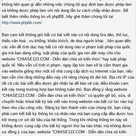
không liên quan gì đến những việc chúng tôi quy định bạn được phép làm
và không được phép làm với nội dung lẫn tư cách chấp nhận được. Để
biết thêm nhiều thông tin về phpBB, hãy ghé thăm chúng tôi tại:
http://www.phpbb.com/
.
Bạn cam kết không gửi bất cứ bài viết nào có nội dung lừa đảo, thô tục,
thiếu văn hoá ; vu khống, khiêu khích, đe doạ người khác ; liên quan đến
các vấn đề tình dục hay bất cứ nội dung nào vi phạm luật pháp của quốc
gia mà bạn đang sống, luật pháp của quốc gia nơi đặt máy chủ cho
website “CHIASE123.COM - Diễn đàn chia sẻ kiến thức” hay luật pháp
quốc tế. Nếu vẫn cố tình vi phạm, ngay lập tức bạn sẽ bị cấm tham gia
vào website giống như một số nhà cung cấp dịch vụ Internet của bạn, nếu
bạn vẫn cho rằng những điều này chỉ riêng chúng tôi đòi hỏi. Địa chỉ IP của
tất cả các bài viết đều được ghi nhận lại để bảo vệ các điều khoản cam
kết này trong trường hợp bạn không tuân thủ. Bạn đồng ý rằng website
“CHIASE123.COM - Diễn đàn chia sẻ kiến thức” có quyền gỡ bỏ, sửa, di
chuyển hoặc khoá bất kỳ bài viết nào trong website vào bất cứ lúc nào tuỳ
theo nhu cầu công việc. Đăng ký làm thành viên của chúng tôi, bạn cũng
phải cam kết bất kỳ thông tin cá nhân nào mà bạn cung cấp đều được lưu
trữ trong cơ sở dữ liệu của hệ thống. Trong khi những thông tin này sẽ
không được cung cấp cho bất kỳ người thứ ba nào khác mà không được
sự đồng ý của bạn, website “CHIASE123.COM - Diễn đàn chia sẻ kiến