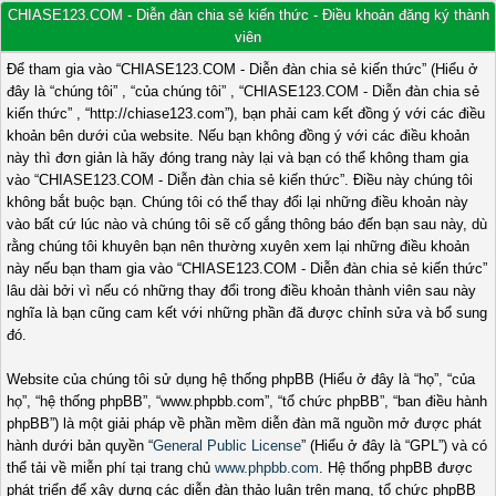
CHIASE123.COM - Diễn đàn chia sẻ kiến thức - Điều khoản đăng ký thành
viên
Để tham gia vào “CHIASE123.COM - Diễn đàn chia sẻ kiến thức” (Hiểu ở
đây là “chúng tôi” , “của chúng tôi” , “CHIASE123.COM - Diễn đàn chia sẻ
kiến thức” , “http://chiase123.com”), bạn phải cam kết đồng ý với các điều
khoản bên dưới của website. Nếu bạn không đồng ý với các điều khoản
này thì đơn giản là hãy đóng trang này lại và bạn có thể không tham gia
vào “CHIASE123.COM - Diễn đàn chia sẻ kiến thức”. Điều này chúng tôi
không bắt buộc bạn. Chúng tôi có thể thay đổi lại những điều khoản này
vào bất cứ lúc nào và chúng tôi sẽ cố gắng thông báo đến bạn sau này, dù
rằng chúng tôi khuyên bạn nên thường xuyên xem lại những điều khoản
này nếu bạn tham gia vào “CHIASE123.COM - Diễn đàn chia sẻ kiến thức”
lâu dài bởi vì nếu có những thay đổi trong điều khoản thành viên sau này
nghĩa là bạn cũng cam kết với những phần đã được chỉnh sửa và bổ sung
đó.
Website của chúng tôi sử dụng hệ thống phpBB (Hiểu ở đây là “họ”, “của
họ”, “hệ thống phpBB”, “www.phpbb.com”, “tổ chức phpBB”, “ban điều hành
phpBB”) là một giải pháp về phần mềm diễn đàn mã nguồn mở được phát
hành dưới bản quyền “
General Public License
” (Hiểu ở đây là “GPL”) và có
thể tải về miễn phí tại trang chủ
www.phpbb.com
. Hệ thống phpBB được
phát triển để xây dựng các diễn đàn thảo luận trên mạng, tổ chức phpBB