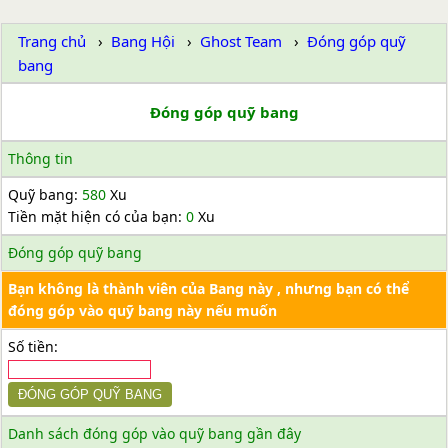
Trang chủ
Bang Hội
Ghost Team
Đóng góp quỹ
bang
Đóng góp quỹ bang
Thông tin
Quỹ bang:
580
Xu
Tiền mặt hiện có của bạn:
0
Xu
Đóng góp quỹ bang
Bạn không là thành viên của Bang này , nhưng bạn có thể
đóng góp vào quỹ bang này nếu muốn
Số tiền:
Danh sách đóng góp vào quỹ bang gần đây