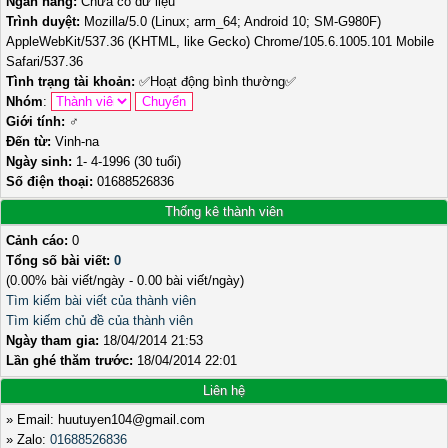
Ngân hàng:
Chưa có dữ liệu
Trình duyệt:
Mozilla/5.0 (Linux; arm_64; Android 10; SM-G980F)
AppleWebKit/537.36 (KHTML, like Gecko) Chrome/105.6.1005.101 Mobile
Safari/537.36
Tình trạng tài khoản:
✅
Hoạt động bình thường
✅
Nhóm
:
Giới tính:
♂️
Đến từ:
Vinh-na
Ngày sinh:
1- 4-1996 (30 tuổi)
Số điện thoại:
01688526836
Thống kê thành viên
Cảnh cáo:
0
Tổng số bài viết:
0
(0.00% bài viết/ngày - 0.00 bài viết/ngày)
Tìm kiếm bài viết của thành viên
Tìm kiếm chủ đề của thành viên
Ngày tham gia:
18/04/2014 21:53
Lần ghé thăm trước:
18/04/2014 22:01
Liên hệ
» Email: huutuyen104@gmail.com
» Zalo:
01688526836