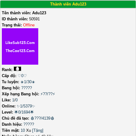
Thành viên Adu123
Tên thành viên:
Adu123
ID thành viên:
50591
Trạng thái:
Offline
Rank:
Cấp độ:
♡0♡
Tu luyện:
☀️1/30☀️
Bang hội:
?????
Xếp hạng Bang hội:
⚡??/??⚡
Like:
1
/
0
Online:
✨1/5379✨
Level:
🌟0/1694🌟
Chủ đề đã tạo:
🩸???/4139🩸
Danh hiệu:
?????
Tiền mặt:
10
Xu
[Tặng]