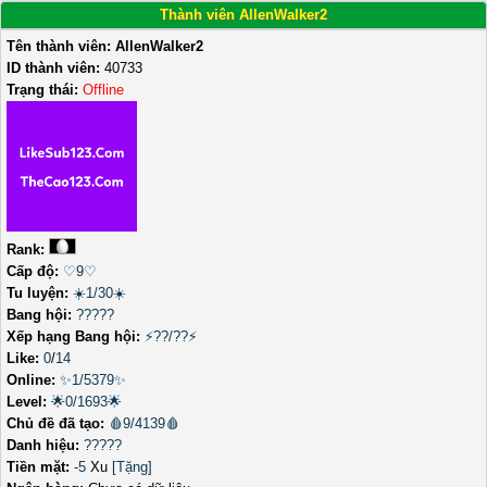
Thành viên AllenWalker2
Tên thành viên:
AllenWalker2
ID thành viên:
40733
Trạng thái:
Offline
Rank:
Cấp độ:
♡9♡
Tu luyện:
☀️1/30☀️
Bang hội:
?????
Xếp hạng Bang hội:
⚡??/??⚡
Like:
0
/
14
Online:
✨1/5379✨
Level:
🌟0/1693🌟
Chủ đề đã tạo:
🩸9/4139🩸
Danh hiệu:
?????
Tiền mặt:
-5
Xu
[Tặng]