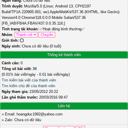
Ngân hàng:
Chưa có dữ liệu
Trình duyệt:
Mozilla/5.0 (Linux; Android 13; CPH2197
Build/TP1A.220905.001; wv) AppleWebKit/537.36 (KHTML, like Gecko)
Version/4.0 Chrome/118.0.0.0 Mobile Safari/537.36
[FB_IAB/FB4A;FBAV/437.0.0.35.116;]
Tình trạng tài khoản:
✅
Hoạt động bình thường
✅
Nhóm
:
Giới tính:
⭕️
Ngày sinh:
Chưa có dữ liệu (0 tuổi)
Thống kê thành viên
Cảnh cáo:
0
Tổng số bài viết:
34
(0.01% bài viết/ngày - 0.01 bài viết/ngày)
Tìm kiếm bài viết của thành viên
Tìm kiếm chủ đề của thành viên
Ngày tham gia:
23/05/2012 20:22
Lần ghé thăm trước:
20/03/2016 09:47
Liên hệ
» Email: hoangduc1992@yahoo.com
» Zalo: Chưa có dữ liệu