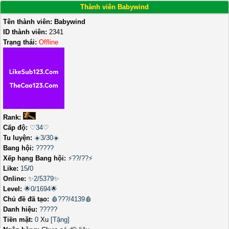
Thành viên Babywind
Tên thành viên:
Babywind
ID thành viên:
2341
Trạng thái:
Offline
Rank:
Cấp độ:
♡34♡
Tu luyện:
☀️3/30☀️
Bang hội:
?????
Xếp hạng Bang hội:
⚡??/??⚡
Like:
15
/
0
Online:
✨2/5379✨
Level:
🌟0/1694🌟
Chủ đề đã tạo:
🩸???/4139🩸
Danh hiệu:
?????
Tiền mặt:
0
Xu
[Tặng]