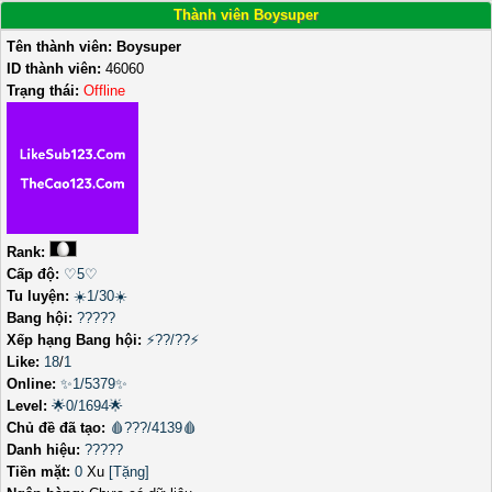
Thành viên Boysuper
Tên thành viên:
Boysuper
ID thành viên:
46060
Trạng thái:
Offline
Rank:
Cấp độ:
♡5♡
Tu luyện:
☀️1/30☀️
Bang hội:
?????
Xếp hạng Bang hội:
⚡??/??⚡
Like:
18
/
1
Online:
✨1/5379✨
Level:
🌟0/1694🌟
Chủ đề đã tạo:
🩸???/4139🩸
Danh hiệu:
?????
Tiền mặt:
0
Xu
[Tặng]