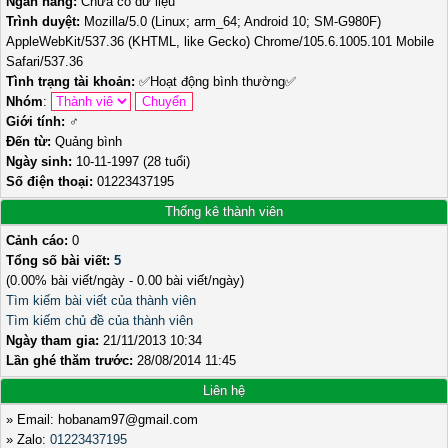
Ngân hàng:
Chưa có dữ liệu
Trình duyệt:
Mozilla/5.0 (Linux; arm_64; Android 10; SM-G980F)
AppleWebKit/537.36 (KHTML, like Gecko) Chrome/105.6.1005.101 Mobile
Safari/537.36
Tình trạng tài khoản:
✅
Hoạt động bình thường
✅
Nhóm
:
Giới tính:
♂️
Đến từ:
Quảng bình
Ngày sinh:
10-11-1997 (28 tuổi)
Số điện thoại:
01223437195
Thống kê thành viên
Cảnh cáo:
0
Tổng số bài viết:
5
(0.00% bài viết/ngày - 0.00 bài viết/ngày)
Tìm kiếm bài viết của thành viên
Tìm kiếm chủ đề của thành viên
Ngày tham gia:
21/11/2013 10:34
Lần ghé thăm trước:
28/08/2014 11:45
Liên hệ
» Email: hobanam97@gmail.com
» Zalo:
01223437195