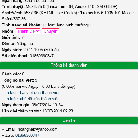
Ngân hàng:
Chưa có dữ liệu
Trình duyệt:
Mozilla/5.0 (Linux; arm_64; Android 10; SM-G980F)
AppleWebKit/537.36 (KHTML, like Gecko) Chrome/105.6.1005.101 Mobile
Safari/537.36
Tình trạng tài khoản:
✅
Hoạt động bình thường
✅
Nhóm
:
Giới tính:
♂️
Đến từ:
Vũng tàu
Ngày sinh:
20-11-1995 (30 tuổi)
Số điện thoại:
01869360347
Thống kê thành viên
Cảnh cáo:
0
Tổng số bài viết:
9
(0.00% bài viết/ngày - 0.00 bài viết/ngày)
Tìm kiếm bài viết của thành viên
Tìm kiếm chủ đề của thành viên
Ngày tham gia:
08/07/2014 19:24
Lần ghé thăm trước:
13/07/2014 09:23
Liên hệ
» Email: hoanghai@yahoo.com
» Zalo:
01869360347