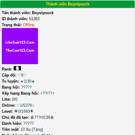
Thành viên Boyvipsock
Tên thành viên:
Boyvipsock
ID thành viên:
51263
Trạng thái:
Offline
Rank:
Cấp độ:
♡9♡
Tu luyện:
☀️1/30☀️
Bang hội:
?????
Xếp hạng Bang hội:
⚡??/??⚡
Like:
0
/
0
Online:
✨1/5379✨
Level:
🌟0/1693🌟
Chủ đề đã tạo:
🩸???/4139🩸
Danh hiệu:
?????
Tiền mặt:
10
Xu
[Tặng]