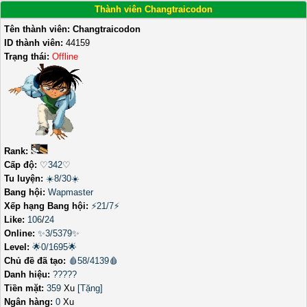
Thành viên Changtraicodon
Tên thành viên:
Changtraicodon
ID thành viên:
44159
Trạng thái:
Offline
Rank:
Cấp độ:
♡342♡
Tu luyện:
☀️8/30☀️
Bang hội:
Wapmaster
Xếp hạng Bang hội:
⚡21/7⚡
Like:
106
/
24
Online:
✨3/5379✨
Level:
🌟0/1695🌟
Chủ đề đã tạo:
🩸58/4139🩸
Danh hiệu:
?????
Tiền mặt:
359
Xu
[Tặng]
Ngân hàng:
0
Xu