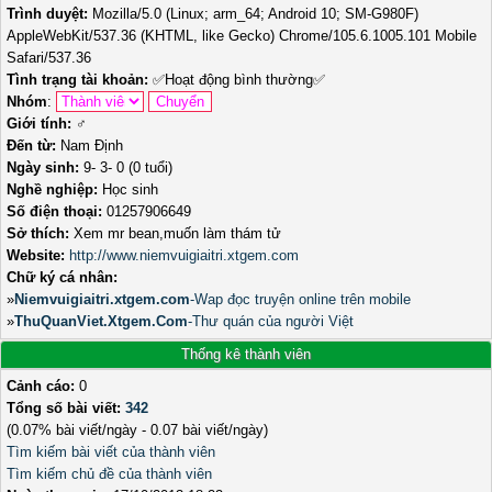
Trình duyệt:
Mozilla/5.0 (Linux; arm_64; Android 10; SM-G980F)
AppleWebKit/537.36 (KHTML, like Gecko) Chrome/105.6.1005.101 Mobile
Safari/537.36
Tình trạng tài khoản:
✅
Hoạt động bình thường
✅
Nhóm
:
Giới tính:
♂️
Đến từ:
Nam Định
Ngày sinh:
9- 3- 0 (0 tuổi)
Nghề nghiệp:
Học sinh
Số điện thoại:
01257906649
Sở thích:
Xem mr bean,muốn làm thám tử
Website:
http://www.niemvuigiaitri.xtgem.com
Chữ ký cá nhân:
»
Niemvuigiaitri.xtgem.com
-Wap đọc truyện online trên mobile
»
ThuQuanViet.Xtgem.Com
-Thư quán của người Việt
Thống kê thành viên
Cảnh cáo:
0
Tổng số bài viết:
342
(0.07% bài viết/ngày - 0.07 bài viết/ngày)
Tìm kiếm bài viết của thành viên
Tìm kiếm chủ đề của thành viên