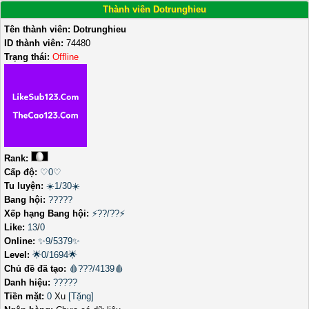
Thành viên Dotrunghieu
Tên thành viên:
Dotrunghieu
ID thành viên:
74480
Trạng thái:
Offline
Rank:
Cấp độ:
♡0♡
Tu luyện:
☀️1/30☀️
Bang hội:
?????
Xếp hạng Bang hội:
⚡??/??⚡
Like:
13
/
0
Online:
✨9/5379✨
Level:
🌟0/1694🌟
Chủ đề đã tạo:
🩸???/4139🩸
Danh hiệu:
?????
Tiền mặt:
0
Xu
[Tặng]