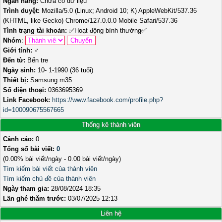
Ngân hàng:
Chưa có dữ liệu
Trình duyệt:
Mozilla/5.0 (Linux; Android 10; K) AppleWebKit/537.36
(KHTML, like Gecko) Chrome/127.0.0.0 Mobile Safari/537.36
Tình trạng tài khoản:
✅
Hoạt động bình thường
✅
Nhóm
:
Giới tính:
♂️
Đến từ:
Bến tre
Ngày sinh:
10- 1-1990 (36 tuổi)
Thiết bị:
Samsung m35
Số điện thoại:
0363695369
Link Facebook:
https://www.facebook.com/profile.php?
id=100090675567665
Thống kê thành viên
Cảnh cáo:
0
Tổng số bài viết:
0
(0.00% bài viết/ngày - 0.00 bài viết/ngày)
Tìm kiếm bài viết của thành viên
Tìm kiếm chủ đề của thành viên
Ngày tham gia:
28/08/2024 18:35
Lần ghé thăm trước:
03/07/2025 12:13
Liên hệ