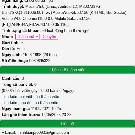
Ngân hàng:
Chưa có dữ liệu
Trình duyệt:
Mozilla/5.0 (Linux; Android 12; M2007J17G
Build/SKQ1.211006.001; wv) AppleWebKit/537.36 (KHTML, like Gecko)
Version/4.0 Chrome/118.0.0.0 Mobile Safari/537.36
[FB_IAB/FB4A;FBAV/437.0.0.35.116;]
Tình trạng tài khoản:
✅
Hoạt động bình thường
✅
Nhóm
:
Giới tính:
♂️
Đến từ:
Hcm
Ngày sinh:
15- 3-1998 (28 tuổi)
Số điện thoại:
0969695322
Thống kê thành viên
Cảnh cáo:
0
Tổng số bài viết:
0
(0.00% bài viết/ngày - 0.00 bài viết/ngày)
Tìm kiếm bài viết của thành viên
Tìm kiếm chủ đề của thành viên
Ngày tham gia:
11/09/2021 19:25
Lần ghé thăm trước:
12/05/2025 23:23
Liên hệ
» Email: minhluanpro0901@gmail.com