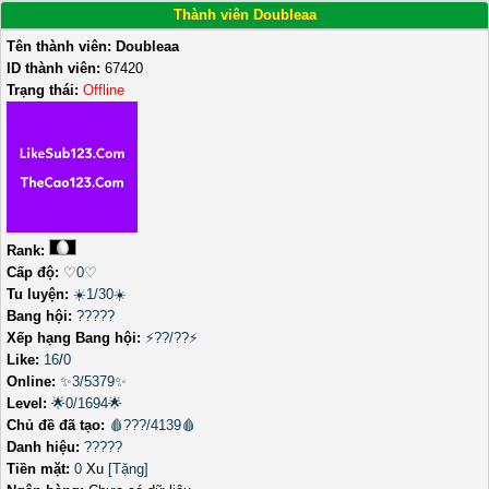
Thành viên Doubleaa
Tên thành viên:
Doubleaa
ID thành viên:
67420
Trạng thái:
Offline
Rank:
Cấp độ:
♡0♡
Tu luyện:
☀️1/30☀️
Bang hội:
?????
Xếp hạng Bang hội:
⚡??/??⚡
Like:
16
/
0
Online:
✨3/5379✨
Level:
🌟0/1694🌟
Chủ đề đã tạo:
🩸???/4139🩸
Danh hiệu:
?????
Tiền mặt:
0
Xu
[Tặng]