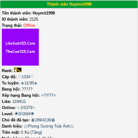
Thành viên Huymit1998
Tên thành viên:
Huymit1998
ID thành viên:
2125
Trạng thái:
Offline
Rank:
Cấp độ:
♡1334♡
Tu luyện:
☀️11/30☀️
Bang hội:
?????
Xếp hạng Bang hội:
⚡??/??⚡
Like:
119
/
611
Online:
✨1/5379✨
Level:
🌟0/1694🌟
Chủ đề đã tạo:
🩸189/4139🩸
Danh hiệu:
⚝Phong Sương Toái Ảnh⚝
Tiền mặt:
0
Xu
[Tặng]