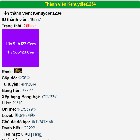
Thành viên Kehuydiet1234
Tên thành viên:
Kehuydiet1234
ID thành viên:
16567
Trạng thái:
Offline
Rank:
Cấp độ:
♡58♡
Tu luyện:
☀️4/30☀️
Bang hội:
?????
Xếp hạng Bang hội:
⚡??/??⚡
Like:
21
/
15
Online:
✨1/5379✨
Level:
🌟0/1694🌟
Chủ đề đã tạo:
🩸12/4139🩸
Danh hiệu:
?????
Tiền mặt:
0
Xu
[Tặng]