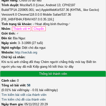
Ngân hàng:
Chưa có dữ liệu
Trình duyệt:
Mozilla/5.0 (Linux; Android 13; CPH2197
Build/TP1A.220905.001; wv) AppleWebKit/537.36 (KHTML, like Gecko)
Version/4.0 Chrome/118.0.0.0 Mobile Safari/537.36
[FB_IAB/FB4A;FBAV/437.0.0.35.116;]
Tình trạng tài khoản:
✅
Hoạt động bình thường
✅
Nhóm
:
Giới tính:
♂️
Đến từ:
Địa Ngục
Ngày sinh:
3- 3-1999 (27 tuổi)
Nghề nghiệp:
Diệt chó địa ngục
Website:
http://seclub.org
Chữ ký cá nhân:
Khi ra tù anh chẳng đổi thay Chém người chẳng thấy mỏi tay Biết tin
người yêu nay đã mất Kiếp giang hồ kết thúc từ đây
Thống kê thành viên
Cảnh cáo:
0
Tổng số bài viết:
58
(0.01% bài viết/ngày - 0.01 bài viết/ngày)
Tìm kiếm bài viết của thành viên
Tìm kiếm chủ đề của thành viên
Ngày tham gia:
05/11/2012 20:29