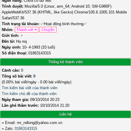
Ngân hàng:
Chưa có dữ liệu
Trình duyệt:
Mozilla/5.0 (Linux; arm_64; Android 10; SM-G980F)
AppleWebKit/537.36 (KHTML, like Gecko) Chrome/105.6.1005.101 Mobile
Safari/537.36
Tình trạng tài khoản:
✅
Hoạt động bình thường
✅
Nhóm
:
Giới tính:
♂️
Đến từ:
Ha noj
Ngày sinh:
10- 4-1993 (33 tuổi)
Số điện thoại:
01863143315
Thống kê thành viên
Cảnh cáo:
0
Tổng số bài viết:
0
(0.00% bài viết/ngày - 0.00 bài viết/ngày)
Tìm kiếm bài viết của thành viên
Tìm kiếm chủ đề của thành viên
Ngày tham gia:
09/10/2014 20:23
Lần ghé thăm trước:
10/10/2014 21:20
Liên hệ
» Email: mr_ndlong@yahoo.com.vn
» Zalo:
01863143315