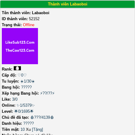
Thành viên Labaoboi
Tên thành viên:
Labaoboi
ID thành viên:
52152
Trạng thái:
Offline
Rank:
Cấp độ:
♡0♡
Tu luyện:
☀️1/30☀️
Bang hội:
?????
Xếp hạng Bang hội:
⚡??/??⚡
Like:
3
/
0
Online:
✨1/5379✨
Level:
🌟0/1695🌟
Chủ đề đã tạo:
🩸???/4139🩸
Danh hiệu:
?????
Tiền mặt:
10
Xu
[Tặng]