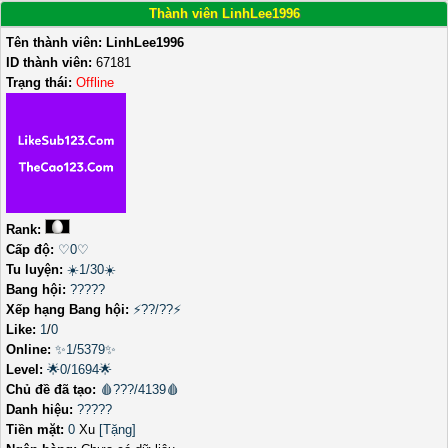
Thành viên LinhLee1996
Tên thành viên:
LinhLee1996
ID thành viên:
67181
Trạng thái:
Offline
Rank:
Cấp độ:
♡0♡
Tu luyện:
☀️1/30☀️
Bang hội:
?????
Xếp hạng Bang hội:
⚡??/??⚡
Like:
1
/
0
Online:
✨1/5379✨
Level:
🌟0/1694🌟
Chủ đề đã tạo:
🩸???/4139🩸
Danh hiệu:
?????
Tiền mặt:
0
Xu
[Tặng]