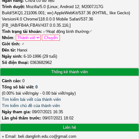
Ngân hàng:
Chưa có dữ liệu
Trình duyệt:
Mozilla/5.0 (Linux; Android 12; M2007J17G
Build/SKQ1.211006.001; wv) AppleWebKit/537.36 (KHTML, like Gecko)
Version/4.0 Chrome/118.0.0.0 Mobile Safari/537.36
[FB_IAB/FB4A;FBAV/437.0.0.35.116;]
Tình trạng tài khoản:
✅
Hoạt động bình thường
✅
Nhóm
:
Giới tính:
♂️
Đến từ:
Hanoi
Ngày sinh:
6-10-1996 (29 tuổi)
Số điện thoại:
0363682962
Thống kê thành viên
Cảnh cáo:
0
Tổng số bài viết:
0
(0.00% bài viết/ngày - 0.00 bài viết/ngày)
Tìm kiếm bài viết của thành viên
Tìm kiếm chủ đề của thành viên
Ngày tham gia:
09/07/2021 16:35
Lần ghé thăm trước:
09/07/2021 18:02
Liên hệ
» Email: beli.danglinh.edu.co@gmail.com