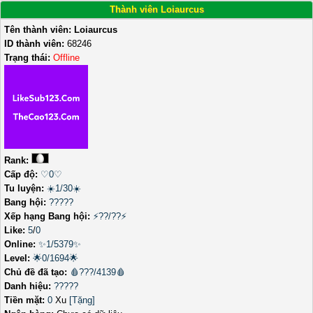
Thành viên Loiaurcus
Tên thành viên:
Loiaurcus
ID thành viên:
68246
Trạng thái:
Offline
Rank:
Cấp độ:
♡0♡
Tu luyện:
☀️1/30☀️
Bang hội:
?????
Xếp hạng Bang hội:
⚡??/??⚡
Like:
5
/
0
Online:
✨1/5379✨
Level:
🌟0/1694🌟
Chủ đề đã tạo:
🩸???/4139🩸
Danh hiệu:
?????
Tiền mặt:
0
Xu
[Tặng]