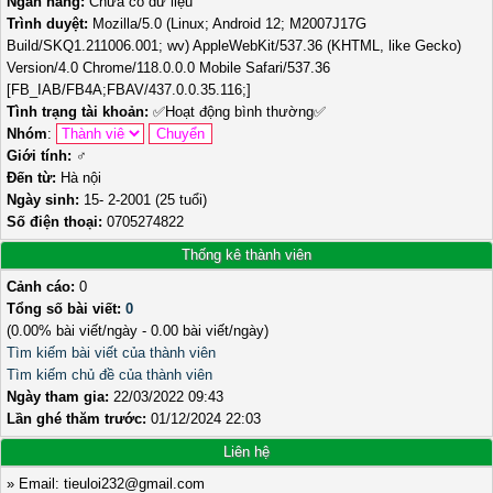
Ngân hàng:
Chưa có dữ liệu
Trình duyệt:
Mozilla/5.0 (Linux; Android 12; M2007J17G
Build/SKQ1.211006.001; wv) AppleWebKit/537.36 (KHTML, like Gecko)
Version/4.0 Chrome/118.0.0.0 Mobile Safari/537.36
[FB_IAB/FB4A;FBAV/437.0.0.35.116;]
Tình trạng tài khoản:
✅
Hoạt động bình thường
✅
Nhóm
:
Giới tính:
♂️
Đến từ:
Hà nội
Ngày sinh:
15- 2-2001 (25 tuổi)
Số điện thoại:
0705274822
Thống kê thành viên
Cảnh cáo:
0
Tổng số bài viết:
0
(0.00% bài viết/ngày - 0.00 bài viết/ngày)
Tìm kiếm bài viết của thành viên
Tìm kiếm chủ đề của thành viên
Ngày tham gia:
22/03/2022 09:43
Lần ghé thăm trước:
01/12/2024 22:03
Liên hệ
» Email: tieuloi232@gmail.com