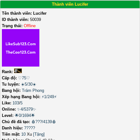
Thành viên Lucifer
Tên thành viên:
Lucifer
ID thành viên:
50039
Trạng thái:
Offline
Rank:
Cấp độ:
♡75♡
Tu luyện:
☀️5/30☀️
Bang hội:
Trảm Phong
Xếp hạng Bang hội:
⚡1/249⚡
Like:
103
/
5
Online:
✨4/5379✨
Level:
🌟0/1694🌟
Chủ đề đã tạo:
🩸???/4139🩸
Danh hiệu:
?????
Tiền mặt:
10
Xu
[Tặng]