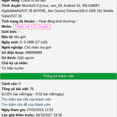
Ngân hàng:
Chưa có dữ liệu
Trình duyệt:
Mozilla/5.0 (Linux; arm_64; Android 10; SM-G980F)
AppleWebKit/537.36 (KHTML, like Gecko) Chrome/105.6.1005.101 Mobile
Safari/537.36
Tình trạng tài khoản:
✅
Hoạt động bình thường
✅
Nhóm
:
Giới tính:
♂️
Đến từ:
Ma giới
Ngày sinh:
0- 0-1999 (27 tuổi)
Nghề nghiệp:
Chủ nhân ma giới
Số điện thoại:
999999999
Sở thích:
Giết người
Chữ ký cá nhân:
Tử thần lucifer
Thống kê thành viên
Cảnh cáo:
0
Tổng số bài viết:
75
(0.02% bài viết/ngày - 0.02 bài viết/ngày)
Tìm kiếm bài viết của thành viên
Tìm kiếm chủ đề của thành viên
Ngày tham gia:
27/02/2014 12:53
Lần ghé thăm trước:
04/10/2017 19:30