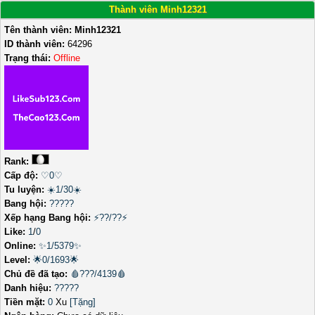
Thành viên Minh12321
Tên thành viên:
Minh12321
ID thành viên:
64296
Trạng thái:
Offline
Rank:
Cấp độ:
♡0♡
Tu luyện:
☀️1/30☀️
Bang hội:
?????
Xếp hạng Bang hội:
⚡??/??⚡
Like:
1
/
0
Online:
✨1/5379✨
Level:
🌟0/1693🌟
Chủ đề đã tạo:
🩸???/4139🩸
Danh hiệu:
?????
Tiền mặt:
0
Xu
[Tặng]