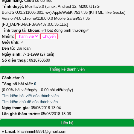
Ngân hàng:
Chưa có dữ liệu
Trình duyệt:
Mozilla/5.0 (Linux; Android 12; M2007J17G
Build/SKQ1.211006.001; wv) AppleWebKit/537.36 (KHTML, like Gecko)
Version/4.0 Chrome/118.0.0.0 Mobile Safari/537.36
[FB_IAB/FB4A;FBAV/437.0.0.35.116;]
Tình trạng tài khoản:
✅
Hoạt động bình thường
✅
Nhóm
:
Giới tính:
♂️
Đến từ:
Đài loan
Ngày sinh:
7- 1-1999 (27 tuổi)
Số điện thoại:
0916763680
Thống kê thành viên
Cảnh cáo:
0
Tổng số bài viết:
0
(0.00% bài viết/ngày - 0.00 bài viết/ngày)
Tìm kiếm bài viết của thành viên
Tìm kiếm chủ đề của thành viên
Ngày tham gia:
05/06/2018 13:04
Lần ghé thăm trước:
05/06/2018 13:06
Liên hệ
» Email: khanhminh9991@gmail.com