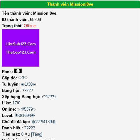
Thành viên Missionl0ve
Tên thành viên:
Missionl0ve
ID thành viên:
68208
Trạng thái:
Offline
Rank:
Cấp độ:
♡3♡
Tu luyện:
☀️1/30☀️
Bang hội:
?????
Xếp hạng Bang hội:
⚡??/??⚡
Like:
17
/
0
Online:
✨4/5379✨
Level:
🌟0/1694🌟
Chủ đề đã tạo:
🩸???/4139🩸
Danh hiệu:
?????
Tiền mặt:
0
Xu
[Tặng]