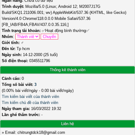
Ngân hàng:
Chưa có dữ liệu
Trình duyệt:
Mozilla/5.0 (Linux; Android 12; M2007J17G
Build/SKQ1.211006.001; wv) AppleWebKit/537.36 (KHTML, like Gecko)
Version/4.0 Chrome/118.0.0.0 Mobile Safari/537.36
[FB_IAB/FB4A;FBAV/437.0.0.35.116;]
Tình trạng tài khoản:
✅
Hoạt động bình thường
✅
Nhóm
:
Giới tính:
♂️
Đến từ:
Tp hcm
Ngày sinh:
14-12-2000 (25 tuổi)
Số điện thoại:
0345511796
Thống kê thành viên
Cảnh cáo:
0
Tổng số bài viết:
3
(0.00% bài viết/ngày - 0.00 bài viết/ngày)
Tìm kiếm bài viết của thành viên
Tìm kiếm chủ đề của thành viên
Ngày tham gia:
16/03/2022 19:32
Lần ghé thăm trước:
-
Liên hệ
» Email: chitrungtdck18@gmail.com