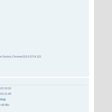
like Gecko) Chrome/115.0.5714.115
013 19:10
015 21:49
Tặng]
 dữ liệu