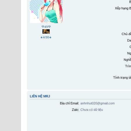
B
Xếp hạng B
💚45💚
Chủ đề
☀️4/30☀️
Da
G
Ng
Nghề
Trìn
Tình trạng t
LIÊN HỆ MRJ
Địa chỉ Email:
anhnhut020@gmail.com
Zalo:
Chưa có dữ liệu