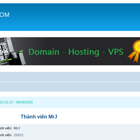
COM
c
3:16:15 - 06/08/2026
Thành viên MrJ
nh viên:
MrJ
ành viên:
26833