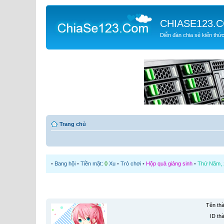
CHIASE123.
Diễn đàn chia sẻ kiến thứ
Trang chủ
•
Bang hội
•
Tiền mặt:
0
Xu
•
Trò chơi
•
Hộp quà giáng sinh
•
Thứ Năm, 2
Tên thà
ID th