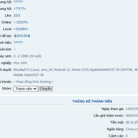
ang hội:
?????
ang hội:
⚡??/??⚡
Like:
15
/
3
Online:
✨1/5379✨
Level:
⭐0/1693⭐
 đã tạo:
🩸5/4139🩸
nh hiệu:
?????
iới tính:
♂️
ày sinh:
2- 2-1996 (30 tuổi)
 nghiệp:
Học sinh.
h duyệt:
Mozilla/5.0 (Linux; arm_64; Android 11; Nokia G20) AppleWebKit/537.36 (KHTML, 
Mobile Safari/537.36
ài khoản:
✅
Hoạt động bình thường
✅
Nhóm:
THỐNG KÊ THÀNH VIÊN
Ngày tham gia:
14/02/2
Lần ghé thăm trước:
08/04/2
Tiền mặt:
20
Xu
[
Ngân hàng:
Chưa có
Cảnh cáo:
0