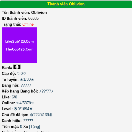
Thành viên Oblivion
Tên thành viên:
Oblivion
ID thành viên:
66585
Trạng thái:
Offline
Rank:
Cấp độ:
♡0♡
Tu luyện:
☀️1/30☀️
Bang hội:
?????
Xếp hạng Bang hội:
⚡??/??⚡
Like:
6
/
0
Online:
✨4/5379✨
Level:
🌟0/1694🌟
Chủ đề đã tạo:
🩸???/4139🩸
Danh hiệu:
?????
Tiền mặt:
0
Xu
[Tặng]