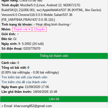
Ngân hàng:
Chưa có dữ liệu
Trình duyệt:
Mozilla/5.0 (Linux; Android 12; M2007J17G
Build/SKQ1.211006.001; wv) AppleWebKit/537.36 (KHTML, like Gecko)
Version/4.0 Chrome/118.0.0.0 Mobile Safari/537.36
[FB_IAB/FB4A;FBAV/437.0.0.35.116;]
Tình trạng tài khoản:
✅
Hoạt động bình thường
✅
Nhóm
:
Giới tính:
♂️
Đến từ:
Gl
Ngày sinh:
9- 5-2002 (24 tuổi)
Số điện thoại:
0333775070
Thống kê thành viên
Cảnh cáo:
0
Tổng số bài viết:
0
(0.00% bài viết/ngày - 0.00 bài viết/ngày)
Tìm kiếm bài viết của thành viên
Tìm kiếm chủ đề của thành viên
Ngày tham gia:
21/09/2020 17:06
Lần ghé thăm trước:
19/04/2026 15:48
Liên hệ
» Email: khacvuong952@gmail.com