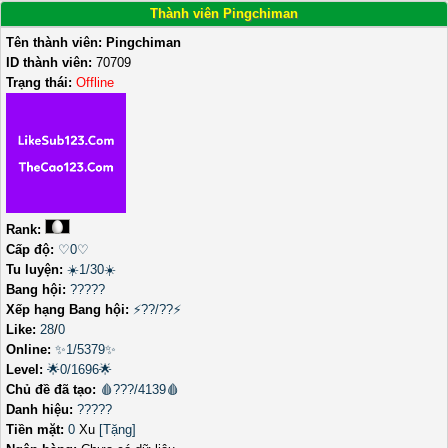
Thành viên Pingchiman
Tên thành viên:
Pingchiman
ID thành viên:
70709
Trạng thái:
Offline
Rank:
Cấp độ:
♡0♡
Tu luyện:
☀️1/30☀️
Bang hội:
?????
Xếp hạng Bang hội:
⚡??/??⚡
Like:
28
/
0
Online:
✨1/5379✨
Level:
🌟0/1696🌟
Chủ đề đã tạo:
🩸???/4139🩸
Danh hiệu:
?????
Tiền mặt:
0
Xu
[Tặng]