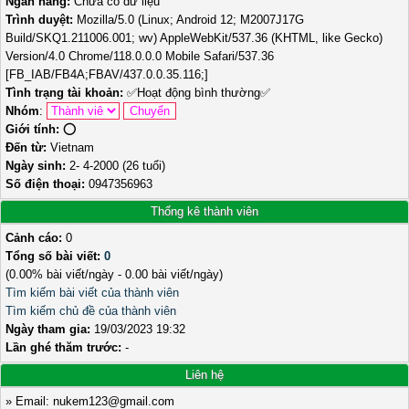
Ngân hàng:
Chưa có dữ liệu
Trình duyệt:
Mozilla/5.0 (Linux; Android 12; M2007J17G
Build/SKQ1.211006.001; wv) AppleWebKit/537.36 (KHTML, like Gecko)
Version/4.0 Chrome/118.0.0.0 Mobile Safari/537.36
[FB_IAB/FB4A;FBAV/437.0.0.35.116;]
Tình trạng tài khoản:
✅
Hoạt động bình thường
✅
Nhóm
:
Giới tính:
⭕️
Đến từ:
Vietnam
Ngày sinh:
2- 4-2000 (26 tuổi)
Số điện thoại:
0947356963
Thống kê thành viên
Cảnh cáo:
0
Tổng số bài viết:
0
(0.00% bài viết/ngày - 0.00 bài viết/ngày)
Tìm kiếm bài viết của thành viên
Tìm kiếm chủ đề của thành viên
Ngày tham gia:
19/03/2023 19:32
Lần ghé thăm trước:
-
Liên hệ
» Email: nukem123@gmail.com