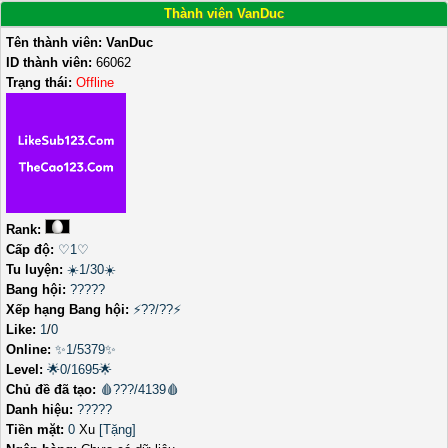
Thành viên VanDuc
Tên thành viên:
VanDuc
ID thành viên:
66062
Trạng thái:
Offline
Rank:
Cấp độ:
♡1♡
Tu luyện:
☀️1/30☀️
Bang hội:
?????
Xếp hạng Bang hội:
⚡??/??⚡
Like:
1
/
0
Online:
✨1/5379✨
Level:
🌟0/1695🌟
Chủ đề đã tạo:
🩸???/4139🩸
Danh hiệu:
?????
Tiền mặt:
0
Xu
[Tặng]