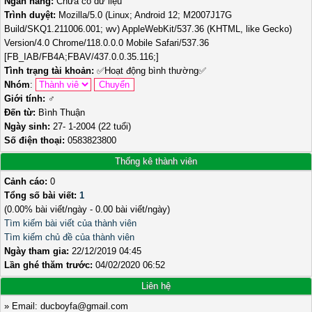
Ngân hàng:
Chưa có dữ liệu
Trình duyệt:
Mozilla/5.0 (Linux; Android 12; M2007J17G
Build/SKQ1.211006.001; wv) AppleWebKit/537.36 (KHTML, like Gecko)
Version/4.0 Chrome/118.0.0.0 Mobile Safari/537.36
[FB_IAB/FB4A;FBAV/437.0.0.35.116;]
Tình trạng tài khoản:
✅
Hoạt động bình thường
✅
Nhóm
:
Giới tính:
♂️
Đến từ:
Bình Thuận
Ngày sinh:
27- 1-2004 (22 tuổi)
Số điện thoại:
0583823800
Thống kê thành viên
Cảnh cáo:
0
Tổng số bài viết:
1
(0.00% bài viết/ngày - 0.00 bài viết/ngày)
Tìm kiếm bài viết của thành viên
Tìm kiếm chủ đề của thành viên
Ngày tham gia:
22/12/2019 04:45
Lần ghé thăm trước:
04/02/2020 06:52
Liên hệ
» Email: ducboyfa@gmail.com