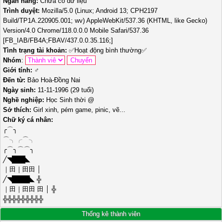
Ngân hàng:
Chưa có dữ liệu
Trình duyệt:
Mozilla/5.0 (Linux; Android 13; CPH2197
Build/TP1A.220905.001; wv) AppleWebKit/537.36 (KHTML, like Gecko)
Version/4.0 Chrome/118.0.0.0 Mobile Safari/537.36
[FB_IAB/FB4A;FBAV/437.0.0.35.116;]
Tình trạng tài khoản:
✅
Hoạt động bình thường
✅
Nhóm
:
Giới tính:
♂️
Đến từ:
Bảo Hoà-Đồng Nai
Ngày sinh:
11-11-1996 (29 tuổi)
Nghề nghiệp:
Học Sinh thời @
Sở thích:
Girl xinh, pém game, pinic, vẽ...
Chữ ký cá nhân:
╭⌒╮
⌒╮╭⌒╮
╭⌒╮⌒⌒╮
╱◥███◣
｜田｜田田 │
╱◥████◣ ╬
｜田｜田田 田 │ ╬
╬╬╬╬╬╬╬╬╬
Thống kê thành viên