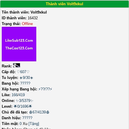
Thành viên Volt9xkul
Tên thành viên:
Volt9xkul
ID thành viên:
16432
Trạng thái:
Offline
Rank:
Cấp độ:
♡607♡
Tu luyện:
☀️9/30☀️
Bang hội:
?????
Xếp hạng Bang hội:
⚡??/??⚡
Like:
166
/
419
Online:
✨3/5379✨
Level:
🌟0/1696🌟
Chủ đề đã tạo:
🩸67/4139🩸
Danh hiệu:
?????
Tiền mặt:
0
Xu
[Tặng]