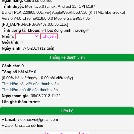
Ngân hàng:
Chưa có dữ liệu
Trình duyệt:
Mozilla/5.0 (Linux; Android 13; CPH2197
Build/TP1A.220905.001; wv) AppleWebKit/537.36 (KHTML, like Gecko)
Version/4.0 Chrome/118.0.0.0 Mobile Safari/537.36
[FB_IAB/FB4A;FBAV/437.0.0.35.116;]
Tình trạng tài khoản:
✅
Hoạt động bình thường
✅
Nhóm
:
Giới tính:
♀️
Ngày sinh:
7- 5-2014 (12 tuổi)
Thống kê thành viên
Cảnh cáo:
0
Tổng số bài viết:
0
(0.00% bài viết/ngày - 0.00 bài viết/ngày)
Tìm kiếm bài viết của thành viên
Tìm kiếm chủ đề của thành viên
Ngày tham gia:
08/03/2012 11:22
Lần ghé thăm trước:
-
Liên hệ
» Email: vietkhoi.vu@gmail.com
» Zalo: Chưa có dữ liệu