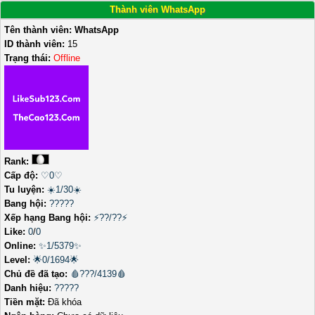
Thành viên WhatsApp
Tên thành viên:
WhatsApp
ID thành viên:
15
Trạng thái:
Offline
Rank:
Cấp độ:
♡0♡
Tu luyện:
☀️1/30☀️
Bang hội:
?????
Xếp hạng Bang hội:
⚡??/??⚡
Like:
0
/
0
Online:
✨1/5379✨
Level:
🌟0/1694🌟
Chủ đề đã tạo:
🩸???/4139🩸
Danh hiệu:
?????
Tiền mặt:
Đã khóa