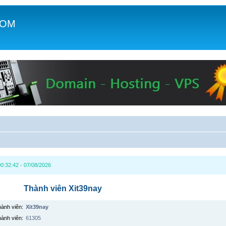
COM
c
0:32:42 - 07/08/2026
Thành viên Xit39nay
hành viên:
Xit39nay
hành viên:
61305