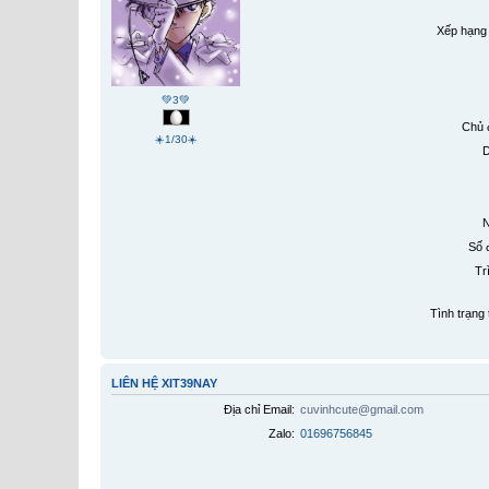
Xếp hạng 
💚3💚
Chủ 
☀️1/30☀️
D
N
Số đ
Tr
Tình trạng 
LIÊN HỆ XIT39NAY
Địa chỉ Email:
cuvinhcute@gmail.com
Zalo:
01696756845