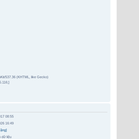
bKit/537.36 (KHTML, like Gecko)
.116;]
017 08:55
026 16:49
Tặng]
 dữ liệu