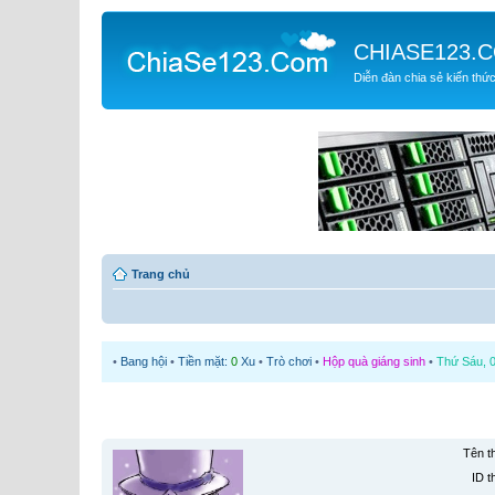
CHIASE123.
Diễn đàn chia sẻ kiến thứ
Trang chủ
•
Bang hội
•
Tiền mặt:
0
Xu
•
Trò chơi
•
Hộp quà giáng sinh
•
Thứ Sáu, 0
Tên t
ID t