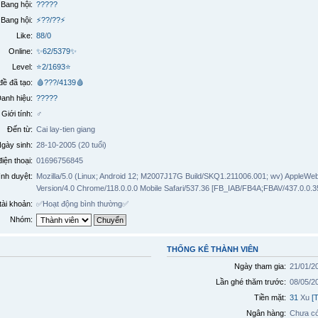
Bang hội:
?????
Bang hội:
⚡??/??⚡
Like:
88
/
0
Online:
✨62/5379✨
Level:
⭐2/1693⭐
đề đã tạo:
🩸???/4139🩸
anh hiệu:
?????
Giới tính:
♂️
Đến từ:
Cai lay-tien giang
gày sinh:
28-10-2005 (20 tuổi)
iện thoại:
01696756845
ình duyệt:
Mozilla/5.0 (Linux; Android 12; M2007J17G Build/SKQ1.211006.001; wv) AppleWe
Version/4.0 Chrome/118.0.0.0 Mobile Safari/537.36 [FB_IAB/FB4A;FBAV/437.0.0.35
tài khoản:
✅
Hoạt động bình thường
✅
Nhóm:
THỐNG KÊ THÀNH VIÊN
Ngày tham gia:
21/01/2
Lần ghé thăm trước:
08/05/2
Tiền mặt:
31
Xu
[
Ngân hàng:
Chưa có