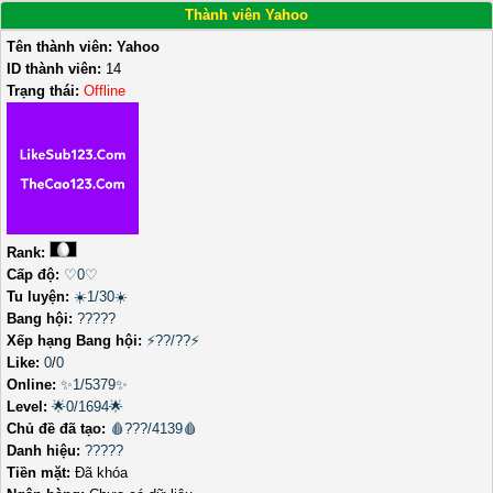
Thành viên Yahoo
Tên thành viên:
Yahoo
ID thành viên:
14
Trạng thái:
Offline
Rank:
Cấp độ:
♡0♡
Tu luyện:
☀️1/30☀️
Bang hội:
?????
Xếp hạng Bang hội:
⚡??/??⚡
Like:
0
/
0
Online:
✨1/5379✨
Level:
🌟0/1694🌟
Chủ đề đã tạo:
🩸???/4139🩸
Danh hiệu:
?????
Tiền mặt:
Đã khóa