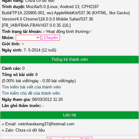
Ngân hàng:
Chưa có dữ liệu
Trình duyệt:
Mozilla/5.0 (Linux; Android 13; CPH2197
Build/TP1A.220905.001; wv) AppleWebKit/537.36 (KHTML, like Gecko)
Version/4.0 Chrome/118.0.0.0 Mobile Safari/537.36
[FB_IAB/FB4A;FBAV/437.0.0.35.116;]
Tình trạng tài khoản:
✅
Hoạt động bình thường
✅
Nhóm
:
Giới tính:
♀️
Ngày sinh:
7- 5-2014 (12 tuổi)
Thống kê thành viên
Cảnh cáo:
0
Tổng số bài viết:
0
(0.00% bài viết/ngày - 0.00 bài viết/ngày)
Tìm kiếm bài viết của thành viên
Tìm kiếm chủ đề của thành viên
Ngày tham gia:
08/03/2012 11:20
Lần ghé thăm trước:
-
Liên hệ
» Email: vietnhanduong37@hotmail.com
» Zalo: Chưa có dữ liệu