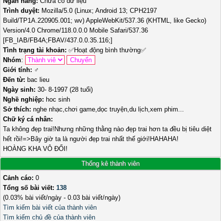
Ngân hàng:
Chưa có dữ liệu
Trình duyệt:
Mozilla/5.0 (Linux; Android 13; CPH2197
Build/TP1A.220905.001; wv) AppleWebKit/537.36 (KHTML, like Gecko)
Version/4.0 Chrome/118.0.0.0 Mobile Safari/537.36
[FB_IAB/FB4A;FBAV/437.0.0.35.116;]
Tình trạng tài khoản:
✅
Hoạt động bình thường
✅
Nhóm
:
Giới tính:
♂️
Đến từ:
bac lieu
Ngày sinh:
30- 8-1997 (28 tuổi)
Nghề nghiệp:
hoc sinh
Sở thích:
nghe nhạc,chơi game,dọc truyện,du lịch,xem phim...
Chữ ký cá nhân:
Ta không đẹp trai!Nhưng những thằng nào đẹp trai hơn ta đều bị tiêu diệt
hết rồi!=>Bây giờ ta là người đẹp trai nhất thế giới!HAHAHA!
HOÀNG KHA VÔ ĐỐI!
Thống kê thành viên
Cảnh cáo:
0
Tổng số bài viết:
138
(0.03% bài viết/ngày - 0.03 bài viết/ngày)
Tìm kiếm bài viết của thành viên
Tìm kiếm chủ đề của thành viên