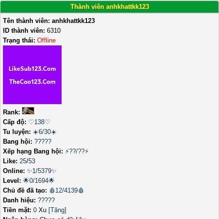
Thành viên anhkhattkk123
Tên thành viên:
anhkhattkk123
ID thành viên:
6310
Trạng thái:
Offline
Rank:
Cấp độ:
♡138♡
Tu luyện:
☀️6/30☀️
Bang hội:
?????
Xếp hạng Bang hội:
⚡??/??⚡
Like:
25
/
53
Online:
✨1/5379✨
Level:
🌟0/1694🌟
Chủ đề đã tạo:
🩸12/4139🩸
Danh hiệu:
?????
Tiền mặt:
0
Xu
[Tặng]