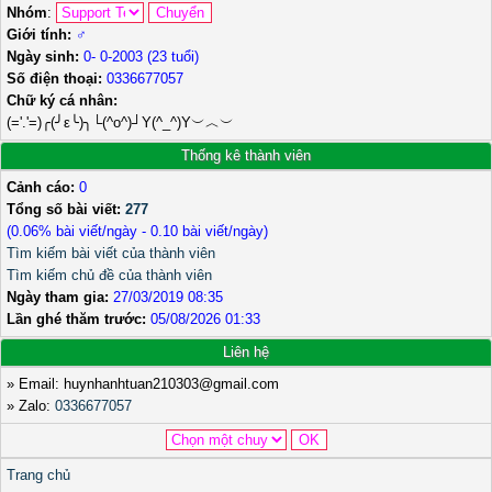
Nhóm
:
Giới tính:
♂️
Ngày sinh:
0- 0-2003 (23 tuổi)
Số điện thoại:
0336677057
Chữ ký cá nhân:
(='.'=)╭(╯ε╰)╮└(^o^)┘Y(^_^)Y︶︿︶
Thống kê thành viên
Cảnh cáo:
0
Tổng số bài viết:
277
(0.06% bài viết/ngày - 0.10 bài viết/ngày)
Tìm kiếm bài viết của thành viên
Tìm kiếm chủ đề của thành viên
Ngày tham gia:
27/03/2019 08:35
Lần ghé thăm trước:
05/08/2026 01:33
Liên hệ
» Email: huynhanhtuan210303@gmail.com
» Zalo:
0336677057
Trang chủ