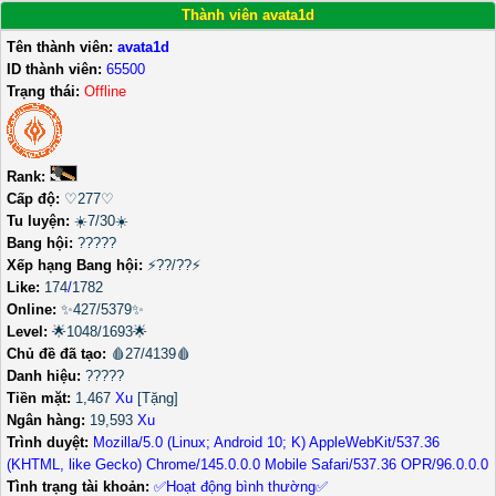
Thành viên avata1d
Tên thành viên:
avata1d
ID thành viên:
65500
Trạng thái:
Offline
Rank:
Cấp độ:
♡277♡
Tu luyện:
☀️7/30☀️
Bang hội:
?????
Xếp hạng Bang hội:
⚡??/??⚡
Like:
174
/
1782
Online:
✨427/5379✨
Level:
🌟1048/1693🌟
Chủ đề đã tạo:
🩸27/4139🩸
Danh hiệu:
?????
Tiền mặt:
1,467
Xu
[Tặng]
Ngân hàng:
19,593
Xu
Trình duyệt:
Mozilla/5.0 (Linux; Android 10; K) AppleWebKit/537.36
(KHTML, like Gecko) Chrome/145.0.0.0 Mobile Safari/537.36 OPR/96.0.0.0
Tình trạng tài khoản:
✅
Hoạt động bình thường
✅