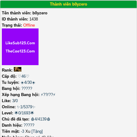
Thành viên b0yzero
Tên thành viên:
b0yzero
ID thành viên:
1438
Trạng thái:
Offline
Rank:
Cấp độ:
♡46♡
Tu luyện:
☀️4/30☀️
Bang hội:
?????
Xếp hạng Bang hội:
⚡??/??⚡
Like:
3
/
0
Online:
✨1/5379✨
Level:
🌟0/1693🌟
Chủ đề đã tạo:
🩸4/4139🩸
Danh hiệu:
?????
Tiền mặt:
-3
Xu
[Tặng]