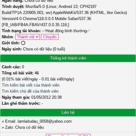
Ngân hàng:
Chưa có dữ liệu
Trình duyệt:
Mozilla/5.0 (Linux; Android 13; CPH2197
Build/TP1A.220905.001; wv) AppleWebKit/537.36 (KHTML, like Gecko)
Version/4.0 Chrome/118.0.0.0 Mobile Safari/537.36
[FB_IAB/FB4A;FBAV/437.0.0.35.116;]
Tình trạng tài khoản:
✅
Hoạt động bình thường
✅
Nhóm
:
Giới tính:
⭕️
Ngày sinh:
Chưa có dữ liệu (0 tuổi)
Thống kê thành viên
Cảnh cáo:
0
Tổng số bài viết:
46
(0.01% bài viết/ngày - 0.01 bài viết/ngày)
Tìm kiếm bài viết của thành viên
Tìm kiếm chủ đề của thành viên
Ngày tham gia:
01/05/2012 20:38
Lần ghé thăm trước:
-
Liên hệ
» Email: lamlaitudau_0058@yahoo.com
» Zalo: Chưa có dữ liệu