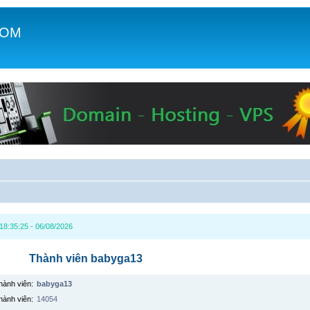
COM
c
8:35:25 - 06/08/2026
Thành viên babyga13
hành viên:
babyga13
hành viên:
14054