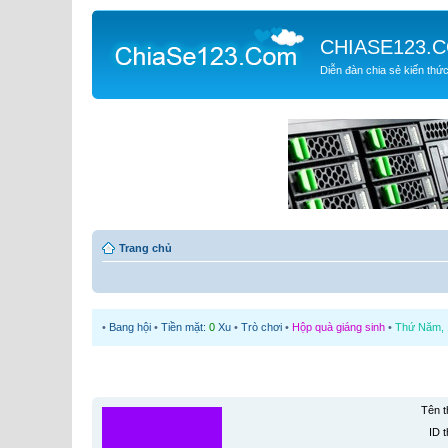
CHIASE123.
Diễn đàn chia sẻ kiến thứ
Trang chủ
•
Bang hội
•
Tiền mặt:
0
Xu
•
Trò chơi
•
Hộp quà giáng sinh
•
Thứ Năm, 1
Tên t
ID t