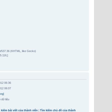
t/537.36 (KHTML, like Gecko)
5.116;]
012 06:36
012 06:07
ặng]
 dữ liệu
 kiếm bài viết của thành viên
|
Tìm kiếm chủ đề của thành