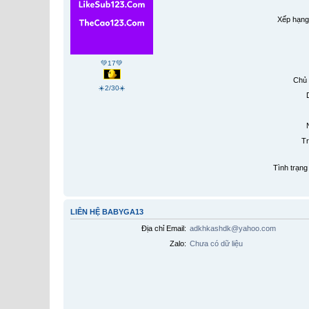
Xếp hạng
💚17💚
Chủ 
☀️2/30☀️
Tr
Tình trạng 
LIÊN HỆ BABYGA13
Địa chỉ Email:
adkhkashdk@yahoo.com
Zalo:
Chưa có dữ liệu