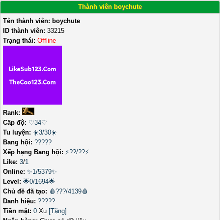
Thành viên boychute
Tên thành viên:
boychute
ID thành viên:
33215
Trạng thái:
Offline
Rank:
Cấp độ:
♡34♡
Tu luyện:
☀️3/30☀️
Bang hội:
?????
Xếp hạng Bang hội:
⚡??/??⚡
Like:
3
/
1
Online:
✨1/5379✨
Level:
🌟0/1694🌟
Chủ đề đã tạo:
🩸???/4139🩸
Danh hiệu:
?????
Tiền mặt:
0
Xu
[Tặng]