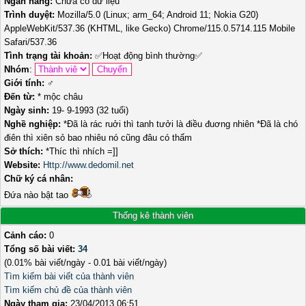
Ngân hàng:
Chưa có dữ liệu
Trình duyệt:
Mozilla/5.0 (Linux; arm_64; Android 11; Nokia G20)
AppleWebKit/537.36 (KHTML, like Gecko) Chrome/115.0.5714.115 Mobile
Safari/537.36
Tình trạng tài khoản:
✅
Hoạt động bình thường
✅
Nhóm
:
Giới tính:
♂️
Đến từ:
* mộc châu
Ngày sinh:
19- 9-1993 (32 tuổi)
Nghề nghiệp:
*Đã là rác ruởi thì tanh tưởi là điều đuơng nhiên *Đã là chó
điên thì xiên sỏ bao nhiêu nó cũng đâu có thấm
Sở thích:
*Thíc thì nhích =]]
Website:
Http://www.dedomil.net
Chữ ký cá nhân:
Đứa nào bật tao
Thống kê thành viên
Cảnh cáo:
0
Tổng số bài viết:
34
(0.01% bài viết/ngày - 0.01 bài viết/ngày)
Tìm kiếm bài viết của thành viên
Tìm kiếm chủ đề của thành viên
Ngày tham gia:
23/04/2013 06:51