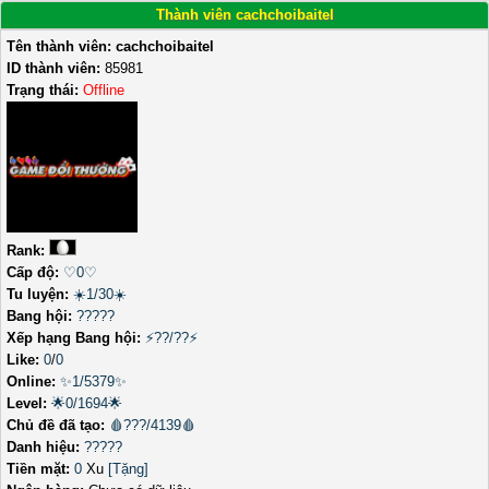
Thành viên cachchoibaitel
Tên thành viên:
cachchoibaitel
ID thành viên:
85981
Trạng thái:
Offline
Rank:
Cấp độ:
♡0♡
Tu luyện:
☀️1/30☀️
Bang hội:
?????
Xếp hạng Bang hội:
⚡??/??⚡
Like:
0
/
0
Online:
✨1/5379✨
Level:
🌟0/1694🌟
Chủ đề đã tạo:
🩸???/4139🩸
Danh hiệu:
?????
Tiền mặt:
0
Xu
[Tặng]