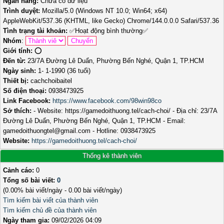
Ngân hàng:
Chưa có dữ liệu
Trình duyệt:
Mozilla/5.0 (Windows NT 10.0; Win64; x64)
AppleWebKit/537.36 (KHTML, like Gecko) Chrome/144.0.0.0 Safari/537.36
Tình trạng tài khoản:
✅
Hoạt động bình thường
✅
Nhóm
:
Giới tính:
⭕️
Đến từ:
23/7A Đường Lê Duẩn, Phường Bến Nghé, Quận 1, TP.HCM
Ngày sinh:
1- 1-1990 (36 tuổi)
Thiết bị:
cachchoibaitel
Số điện thoại:
0938473925
Link Facebook:
https://www.facebook.com/98win98co
Sở thích:
- Website: https://gamedoithuong.tel/cach-choi/ - Địa chỉ: 23/7A
Đường Lê Duẩn, Phường Bến Nghé, Quận 1, TP.HCM - Email:
gamedoithuongtel@gmail.com - Hotline: 0938473925
Website:
https://gamedoithuong.tel/cach-choi/
Thống kê thành viên
Cảnh cáo:
0
Tổng số bài viết:
0
(0.00% bài viết/ngày - 0.00 bài viết/ngày)
Tìm kiếm bài viết của thành viên
Tìm kiếm chủ đề của thành viên
Ngày tham gia:
09/02/2026 04:09