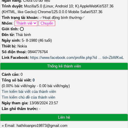
Ngân hàng:
Chưa có dữ liệu
Trình duyệt:
Mozilla/5.0 (Linux; Android 10; K) AppleWebKit/537.36
(KHTML, like Gecko) Chrome/125.0.0.0 Mobile Safari/537.36
Tình trạng tài khoản:
✅
Hoạt động bình thường
✅
Nhóm
:
Giới tính:
⭕️
Đến từ:
Thái binh
Ngày sinh:
5- 8-1980 (46 tuổi)
Thiết bị:
Nokia
Số điện thoại:
0844776764
Link Facebook:
https://www.facebook.com/profile.php?id ... tid=ZbWKwL
Thống kê thành viên
Cảnh cáo:
0
Tổng số bài viết:
0
(0.00% bài viết/ngày - 0.00 bài viết/ngày)
Tìm kiếm bài viết của thành viên
Tìm kiếm chủ đề của thành viên
Ngày tham gia:
13/08/2024 23:57
Lần ghé thăm trước:
-
Liên hệ
» Email: hathiloanpro19873@gmail.com