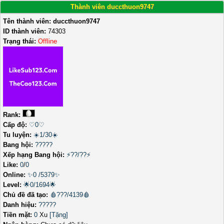
Thành viên duccthuon9747
Tên thành viên:
duccthuon9747
ID thành viên:
74303
Trạng thái:
Offline
Rank:
Cấp độ:
♡0♡
Tu luyện:
☀️1/30☀️
Bang hội:
?????
Xếp hạng Bang hội:
⚡??/??⚡
Like:
0
/
0
Online:
✨0 /5379✨
Level:
🌟0/1694🌟
Chủ đề đã tạo:
🩸???/4139🩸
Danh hiệu:
?????
Tiền mặt:
0
Xu
[Tặng]