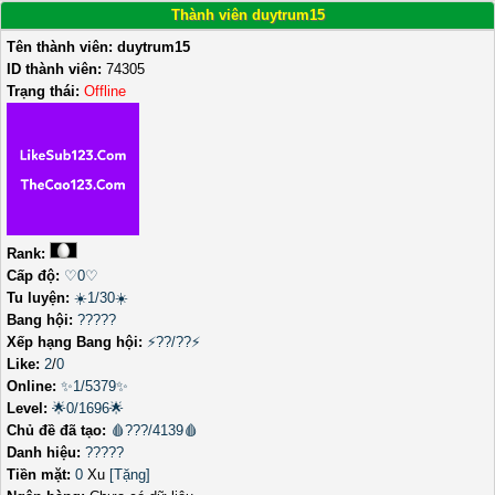
Thành viên duytrum15
Tên thành viên:
duytrum15
ID thành viên:
74305
Trạng thái:
Offline
Rank:
Cấp độ:
♡0♡
Tu luyện:
☀️1/30☀️
Bang hội:
?????
Xếp hạng Bang hội:
⚡??/??⚡
Like:
2
/
0
Online:
✨1/5379✨
Level:
🌟0/1696🌟
Chủ đề đã tạo:
🩸???/4139🩸
Danh hiệu:
?????
Tiền mặt:
0
Xu
[Tặng]