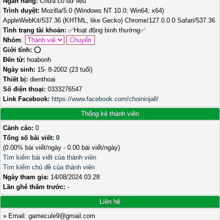
Ngân hàng:
Chưa có dữ liệu
Trình duyệt:
Mozilla/5.0 (Windows NT 10.0; Win64; x64)
AppleWebKit/537.36 (KHTML, like Gecko) Chrome/127.0.0.0 Safari/537.36
Tình trạng tài khoản:
✅
Hoạt động bình thường
✅
Nhóm
:
Giới tính:
⭕️
Đến từ:
hoabonh
Ngày sinh:
15- 8-2002 (23 tuổi)
Thiết bị:
dienthoai
Số điện thoại:
0333276547
Link Facebook:
https://www.facebook.com/choininjall/
Thống kê thành viên
Cảnh cáo:
0
Tổng số bài viết:
0
(0.00% bài viết/ngày - 0.00 bài viết/ngày)
Tìm kiếm bài viết của thành viên
Tìm kiếm chủ đề của thành viên
Ngày tham gia:
14/08/2024 03:28
Lần ghé thăm trước:
-
Liên hệ
» Email: gamecule9@gmail.com