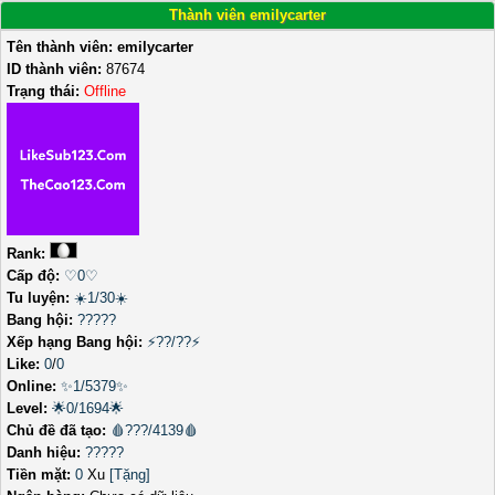
Thành viên emilycarter
Tên thành viên:
emilycarter
ID thành viên:
87674
Trạng thái:
Offline
Rank:
Cấp độ:
♡0♡
Tu luyện:
☀️1/30☀️
Bang hội:
?????
Xếp hạng Bang hội:
⚡??/??⚡
Like:
0
/
0
Online:
✨1/5379✨
Level:
🌟0/1694🌟
Chủ đề đã tạo:
🩸???/4139🩸
Danh hiệu:
?????
Tiền mặt:
0
Xu
[Tặng]