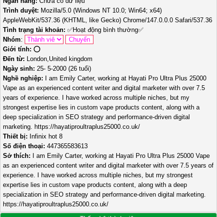
Ngân hàng:
Chưa có dữ liệu
Trình duyệt:
Mozilla/5.0 (Windows NT 10.0; Win64; x64)
AppleWebKit/537.36 (KHTML, like Gecko) Chrome/147.0.0.0 Safari/537.36
Tình trạng tài khoản:
✅
Hoạt động bình thường
✅
Nhóm
:
Giới tính:
⭕️
Đến từ:
London,United kingdom
Ngày sinh:
25- 5-2000 (26 tuổi)
Nghề nghiệp:
I am Emily Carter, working at Hayati Pro Ultra Plus 25000
Vape as an experienced content writer and digital marketer with over 7.5
years of experience. I have worked across multiple niches, but my
strongest expertise lies in custom vape products content, along with a
deep specialization in SEO strategy and performance-driven digital
marketing. https://hayatiproultraplus25000.co.uk/
Thiết bị:
Infinix hot 8
Số điện thoại:
447365583613
Sở thích:
I am Emily Carter, working at Hayati Pro Ultra Plus 25000 Vape
as an experienced content writer and digital marketer with over 7.5 years of
experience. I have worked across multiple niches, but my strongest
expertise lies in custom vape products content, along with a deep
specialization in SEO strategy and performance-driven digital marketing.
https://hayatiproultraplus25000.co.uk/