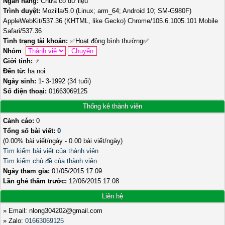
Ngân hàng:
Chưa có dữ liệu
Trình duyệt:
Mozilla/5.0 (Linux; arm_64; Android 10; SM-G980F)
AppleWebKit/537.36 (KHTML, like Gecko) Chrome/105.6.1005.101 Mobile
Safari/537.36
Tình trạng tài khoản:
✅
Hoạt động bình thường
✅
Nhóm
:
Giới tính:
♂️
Đến từ:
ha noi
Ngày sinh:
1- 3-1992 (34 tuổi)
Số điện thoại:
01663069125
Thống kê thành viên
Cảnh cáo:
0
Tổng số bài viết:
0
(0.00% bài viết/ngày - 0.00 bài viết/ngày)
Tìm kiếm bài viết của thành viên
Tìm kiếm chủ đề của thành viên
Ngày tham gia:
01/05/2015 17:09
Lần ghé thăm trước:
12/06/2015 17:08
Liên hệ
» Email: nlong304202@gmail.com
» Zalo:
01663069125