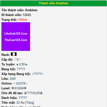
Thành viên fireblem
Tên thành viên:
fireblem
ID thành viên:
53681
Trạng thái:
Offline
Rank:
Cấp độ:
♡0♡
Tu luyện:
☀️1/30☀️
Bang hội:
?????
Xếp hạng Bang hội:
⚡??/??⚡
Like:
16
/
0
Online:
✨1/5379✨
Level:
🌟0/1694🌟
Chủ đề đã tạo:
🩸???/4139🩸
Danh hiệu:
?????
Tiền mặt:
10
Xu
[Tặng]