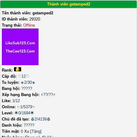
Thành viên getamped2
Tên thành viên:
getamped2
ID thành viên:
29320
Trạng thái:
Offline
Rank:
Cấp độ:
♡12♡
Tu luyện:
☀️2/30☀️
Bang hội:
?????
Xếp hạng Bang hội:
⚡??/??⚡
Like:
1
/
12
Online:
✨1/5379✨
Level:
🌟0/1694🌟
Chủ đề đã tạo:
🩸2/4139🩸
Danh hiệu:
?????
Tiền mặt:
0
Xu
[Tặng]