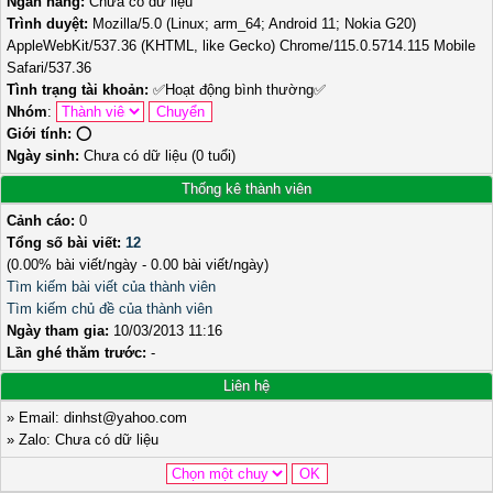
Ngân hàng:
Chưa có dữ liệu
Trình duyệt:
Mozilla/5.0 (Linux; arm_64; Android 11; Nokia G20)
AppleWebKit/537.36 (KHTML, like Gecko) Chrome/115.0.5714.115 Mobile
Safari/537.36
Tình trạng tài khoản:
✅
Hoạt động bình thường
✅
Nhóm
:
Giới tính:
⭕️
Ngày sinh:
Chưa có dữ liệu (0 tuổi)
Thống kê thành viên
Cảnh cáo:
0
Tổng số bài viết:
12
(0.00% bài viết/ngày - 0.00 bài viết/ngày)
Tìm kiếm bài viết của thành viên
Tìm kiếm chủ đề của thành viên
Ngày tham gia:
10/03/2013 11:16
Lần ghé thăm trước:
-
Liên hệ
» Email: dinhst@yahoo.com
» Zalo: Chưa có dữ liệu