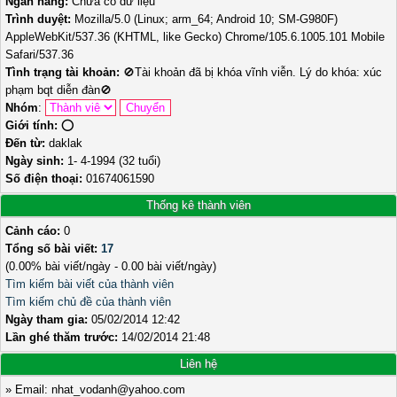
Ngân hàng:
Chưa có dữ liệu
Trình duyệt:
Mozilla/5.0 (Linux; arm_64; Android 10; SM-G980F)
AppleWebKit/537.36 (KHTML, like Gecko) Chrome/105.6.1005.101 Mobile
Safari/537.36
Tình trạng tài khoản:
🚫
Tài khoản đã bị khóa vĩnh viễn. Lý do khóa: xúc
phạm bqt diễn đàn
🚫
Nhóm
:
Giới tính:
⭕️
Đến từ:
daklak
Ngày sinh:
1- 4-1994 (32 tuổi)
Số điện thoại:
01674061590
Thống kê thành viên
Cảnh cáo:
0
Tổng số bài viết:
17
(0.00% bài viết/ngày - 0.00 bài viết/ngày)
Tìm kiếm bài viết của thành viên
Tìm kiếm chủ đề của thành viên
Ngày tham gia:
05/02/2014 12:42
Lần ghé thăm trước:
14/02/2014 21:48
Liên hệ
» Email: nhat_vodanh@yahoo.com