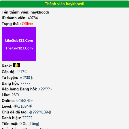
Thành viên haykhocdi
Tên thành viên:
haykhocdi
ID thành viên:
49784
Trạng thái:
Offline
Rank:
Cấp độ:
♡17♡
Tu luyện:
☀️2/30☀️
Bang hội:
?????
Xếp hạng Bang hội:
⚡??/??⚡
Like:
26
/
0
Online:
✨1/5379✨
Level:
🌟0/1694🌟
Chủ đề đã tạo:
🩸???/4139🩸
Danh hiệu:
?????
Tiền mặt:
0
Xu
[Tặng]