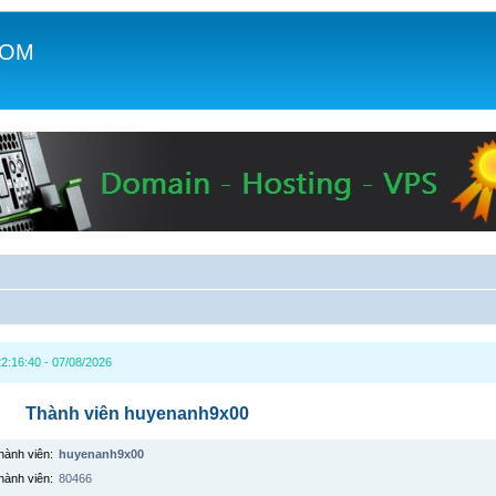
COM
c
2:16:40 - 07/08/2026
Thành viên huyenanh9x00
hành viên:
huyenanh9x00
hành viên:
80466