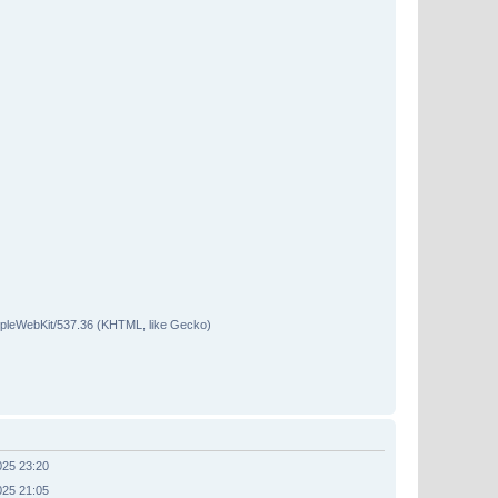
ppleWebKit/537.36 (KHTML, like Gecko)
025 23:20
025 21:05