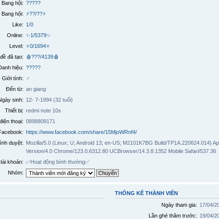
Bang hội:
?????
 Bang hội:
⚡??/??⚡
Like:
1
/
0
Online:
✨1/5379✨
Level:
⭐0/1694⭐
đề đã tạo:
🩸???/4139🩸
Danh hiệu:
?????
Giới tính:
♂️
Đến từ:
an giang
Ngày sinh:
12- 7-1994 (32 tuổi)
Thiết bị:
redmi note 10s
điện thoại:
0898809171
Facebook:
https://www.facebook.com/share/15MjoWRnf4/
ình duyệt:
Mozilla/5.0 (Linux; U; Android 13; en-US; M2101K7BG Build/TP1A.220624.014) A
Version/4.0 Chrome/123.0.6312.80 UCBrowser/14.3.8.1352 Mobile Safari/537.36
tài khoản:
✅
Hoạt động bình thường
✅
Nhóm:
THỐNG KÊ THÀNH VIÊN
Ngày tham gia:
17/04/2
Lần ghé thăm trước:
19/04/2