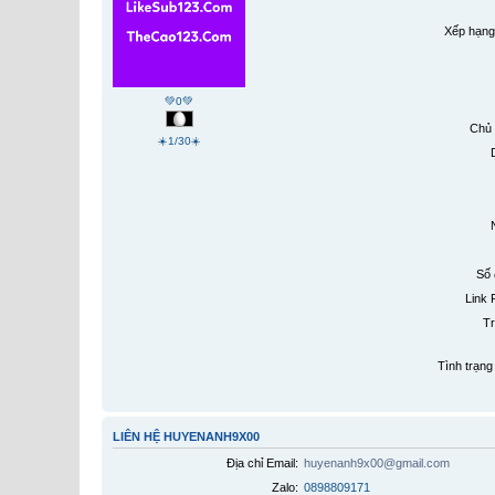
Xếp hạng
💚0💚
Chủ 
☀️1/30☀️
Số 
Link 
Tr
Tình trạng 
LIÊN HỆ HUYENANH9X00
Địa chỉ Email:
huyenanh9x00@gmail.com
Zalo:
0898809171