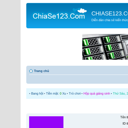
CHIASE123.
Diễn đàn chia sẻ kiến thứ
Trang chủ
•
Bang hội
•
Tiền mặt:
0
Xu
•
Trò chơi
•
Hộp quà giáng sinh
•
Thứ Sáu, 2
Tên t
ID t