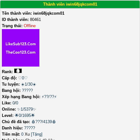
Thành viên iwin68jqkcom01
Tên thành viên:
iwin68jqkcom01
ID thành viên:
80461
Trạng thái:
Offline
Rank:
Cấp độ:
♡0♡
Tu luyện:
☀️1/30☀️
Bang hội:
?????
Xếp hạng Bang hội:
⚡??/??⚡
Like:
0
/
0
Online:
✨1/5379✨
Level:
🌟0/1695🌟
Chủ đề đã tạo:
🩸???/4139🩸
Danh hiệu:
?????
Tiền mặt:
0
Xu
[Tặng]