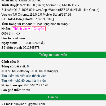
Ngân hàng:
Chưa có dữ liệu
Trình duyệt:
Mozilla/5.0 (Linux; Android 12; M2007J17G
Build/SKQ1.211006.001; wv) AppleWebKit/537.36 (KHTML, like Gecko)
Version/4.0 Chrome/118.0.0.0 Mobile Safari/537.36
[FB_IAB/FB4A;FBAV/437.0.0.35.116;]
Tình trạng tài khoản:
✅
Hoạt động bình thường
✅
Nhóm
:
Giới tính:
⭕️
Đến từ:
viet nam
Ngày sinh:
19- 1-2000 (26 tuổi)
Số điện thoại:
0912345678
Thống kê thành viên
Cảnh cáo:
0
Tổng số bài viết:
0
(0.00% bài viết/ngày - 0.00 bài viết/ngày)
Tìm kiếm bài viết của thành viên
Tìm kiếm chủ đề của thành viên
Ngày tham gia:
04/05/2023 17:20
Lần ghé thăm trước:
-
Liên hệ
» Email: nkaylas71@gmail.com