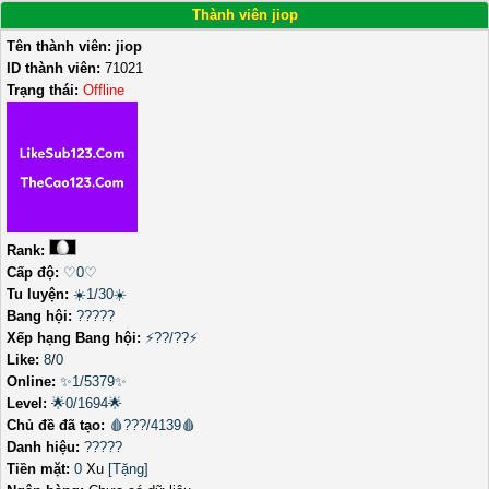
Thành viên jiop
Tên thành viên:
jiop
ID thành viên:
71021
Trạng thái:
Offline
Rank:
Cấp độ:
♡0♡
Tu luyện:
☀️1/30☀️
Bang hội:
?????
Xếp hạng Bang hội:
⚡??/??⚡
Like:
8
/
0
Online:
✨1/5379✨
Level:
🌟0/1694🌟
Chủ đề đã tạo:
🩸???/4139🩸
Danh hiệu:
?????
Tiền mặt:
0
Xu
[Tặng]