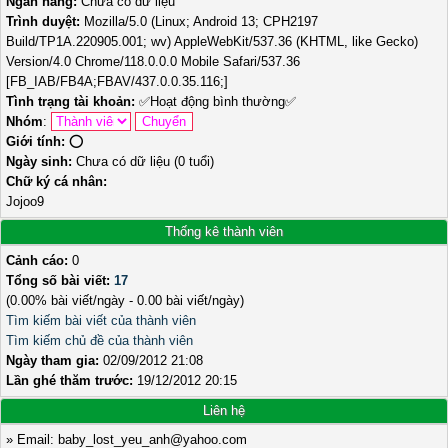
Ngân hàng:
Chưa có dữ liệu
Trình duyệt:
Mozilla/5.0 (Linux; Android 13; CPH2197
Build/TP1A.220905.001; wv) AppleWebKit/537.36 (KHTML, like Gecko)
Version/4.0 Chrome/118.0.0.0 Mobile Safari/537.36
[FB_IAB/FB4A;FBAV/437.0.0.35.116;]
Tình trạng tài khoản:
✅
Hoạt động bình thường
✅
Nhóm
:
Giới tính:
⭕️
Ngày sinh:
Chưa có dữ liệu (0 tuổi)
Chữ ký cá nhân:
Jojoo9
Thống kê thành viên
Cảnh cáo:
0
Tổng số bài viết:
17
(0.00% bài viết/ngày - 0.00 bài viết/ngày)
Tìm kiếm bài viết của thành viên
Tìm kiếm chủ đề của thành viên
Ngày tham gia:
02/09/2012 21:08
Lần ghé thăm trước:
19/12/2012 20:15
Liên hệ
» Email: baby_lost_yeu_anh@yahoo.com