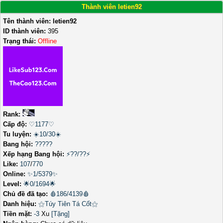
Thành viên letien92
Tên thành viên:
letien92
ID thành viên:
395
Trạng thái:
Offline
Rank:
Cấp độ:
♡1177♡
Tu luyện:
☀️10/30☀️
Bang hội:
?????
Xếp hạng Bang hội:
⚡??/??⚡
Like:
107
/
770
Online:
✨1/5379✨
Level:
🌟0/1694🌟
Chủ đề đã tạo:
🩸186/4139🩸
Danh hiệu:
⚝Túy Tiên Tá Cốt⚝
Tiền mặt:
-3
Xu
[Tặng]