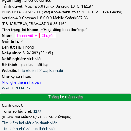
Ngân hàng:
Chưa có dữ liệu
Trình duyệt:
Mozilla/5.0 (Linux; Android 13; CPH2197
Build/TP1A.220905.001; wv) AppleWebKit/537.36 (KHTML, like Gecko)
Version/4.0 Chrome/118.0.0.0 Mobile Safari/537.36
[FB_IAB/FB4A;FBAV/437.0.0.35.116;]
Tình trạng tài khoản:
✅
Hoạt động bình thường
✅
Nhóm
:
Giới tính:
♂️
Đến từ:
Hải Phòng
Ngày sinh:
3- 9-1992 (33 tuổi)
Nghề nghiệp:
sinh viên
Sở thích:
giao lưu , kết bạn
Website:
http://letien92.wapka.mobi
Chữ ký cá nhân:
Nhớ ghé tham nha bạn
WAP UPLOADS
Thống kê thành viên
Cảnh cáo:
0
Tổng số bài viết:
1177
(0.24% bài viết/ngày - 0.22 bài viết/ngày)
Tìm kiếm bài viết của thành viên
Tìm kiếm chủ đề của thành viên