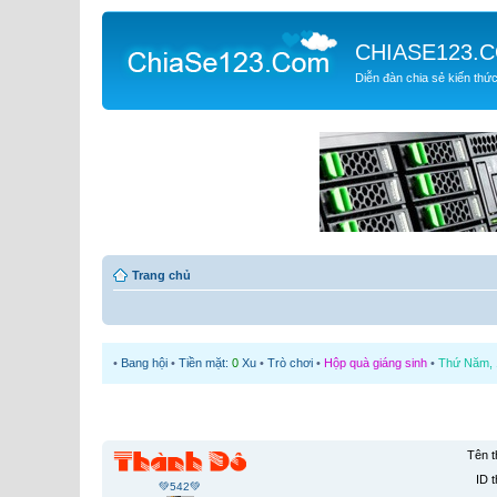
CHIASE123.
Diễn đàn chia sẻ kiến thứ
Trang chủ
•
Bang hội
•
Tiền mặt:
0
Xu
•
Trò chơi
•
Hộp quà giáng sinh
•
Thứ Năm, 1
Tên t
ID t
💚542💚