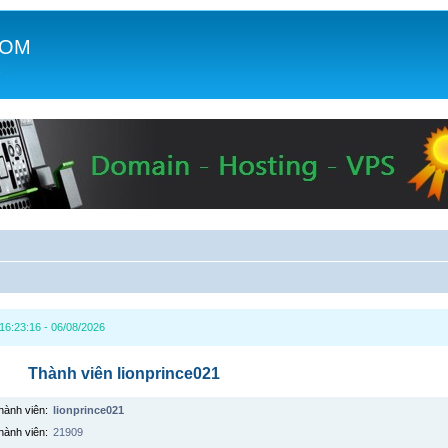
COM
c
6:23:16 - 06/08/2026
Thành viên lionprince021
hành viên:
lionprince021
hành viên:
21909