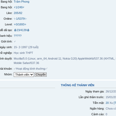
Bang hội:
Trảm Phong
 Bang hội:
⚡1/249⚡
Like:
205
/
82
Online:
✨1/5379✨
Level:
⭐0/1693⭐
đề đã tạo:
🩸23/4139🩸
Danh hiệu:
?????
Giới tính:
♂️
Ngày sinh:
15- 2-1997 (29 tuổi)
ề nghiệp:
Học sinh THPT
ình duyệt:
Mozilla/5.0 (Linux; arm_64; Android 11; Nokia G20) AppleWebKit/537.36 (KHTML,
Mobile Safari/537.36
tài khoản:
✅
Hoạt động bình thường
✅
Nhóm:
THỐNG KÊ THÀNH VIÊN
Ngày tham gia:
26/12/2
Lần ghé thăm trước:
15/01/2
Tiền mặt:
20
Xu
[
Ngân hàng:
Chưa có
Cảnh cáo:
0