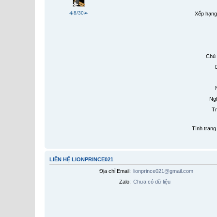
☀️8/30☀️
Xếp hạng
Chủ 
Ngh
Tr
Tình trạng 
LIÊN HỆ LIONPRINCE021
Địa chỉ Email:
lionprince021@gmail.com
Zalo:
Chưa có dữ liệu