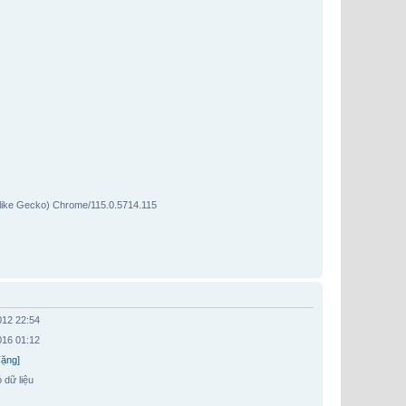
 like Gecko) Chrome/115.0.5714.115
012 22:54
016 01:12
Tặng]
 dữ liệu