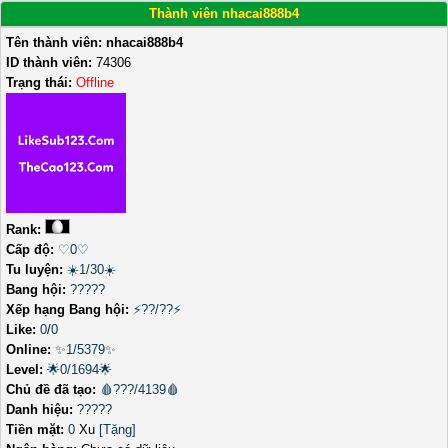
Thành viên nhacai888b4
Tên thành viên:
nhacai888b4
ID thành viên:
74306
Trạng thái:
Offline
Rank:
Cấp độ:
♡0♡
Tu luyện:
☀️1/30☀️
Bang hội:
?????
Xếp hạng Bang hội:
⚡??/??⚡
Like:
0
/
0
Online:
✨1/5379✨
Level:
🌟0/1694🌟
Chủ đề đã tạo:
🩸???/4139🩸
Danh hiệu:
?????
Tiền mặt:
0
Xu
[Tặng]