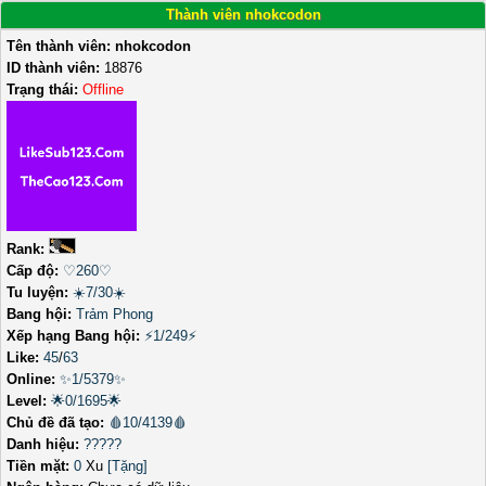
Thành viên nhokcodon
Tên thành viên:
nhokcodon
ID thành viên:
18876
Trạng thái:
Offline
Rank:
Cấp độ:
♡260♡
Tu luyện:
☀️7/30☀️
Bang hội:
Trảm Phong
Xếp hạng Bang hội:
⚡1/249⚡
Like:
45
/
63
Online:
✨1/5379✨
Level:
🌟0/1695🌟
Chủ đề đã tạo:
🩸10/4139🩸
Danh hiệu:
?????
Tiền mặt:
0
Xu
[Tặng]