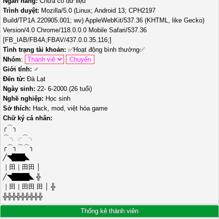
Ngân hàng:
Chưa có dữ liệu
Trình duyệt:
Mozilla/5.0 (Linux; Android 13; CPH2197
Build/TP1A.220905.001; wv) AppleWebKit/537.36 (KHTML, like Gecko)
Version/4.0 Chrome/118.0.0.0 Mobile Safari/537.36
[FB_IAB/FB4A;FBAV/437.0.0.35.116;]
Tình trạng tài khoản:
✅
Hoạt động bình thường
✅
Nhóm
:
Giới tính:
♂️
Đến từ:
Đà Lạt
Ngày sinh:
22- 6-2000 (26 tuổi)
Nghề nghiệp:
Học sinh
Sở thích:
Hack, mod, việt hóa game
Chữ ký cá nhân:
╭⌒╮
⌒╮╭⌒╮
╭⌒╮⌒⌒╮
╱◥███◣
｜田｜田田 │
╱◥████◣ ╬
｜田｜田田 田 │ ╬
╬╬╬╬╬╬╬╬╬
Thống kê thành viên