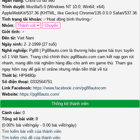
Ngân hàng:
Chưa có dữ liệu
Trình duyệt:
Mozilla/5.0 (Windows NT 10.0; Win64; x64)
AppleWebKit/537.36 (KHTML, like Gecko) Chrome/135.0.0.0 Safari/537.36
Tình trạng tài khoản:
✅
Hoạt động bình thường
✅
Nhóm
:
Giới tính:
♂️
Đến từ:
Viet Nam
Ngày sinh:
2- 2-1999 (27 tuổi)
Nghề nghiệp:
Pg88 | Pg88auto.com là thương hiệu game bài trực tuyến
số 1 Việt Nam. Trang chủ chính thức pg88auto.com cam kết nạp gọn rút
nhanh, mang đến trải nghiệm hàng đầu cho anh em game thủ. Tham gia
ngay hôm nay để giải trí online nhưng nhận tiền thật về túi
Thiết bị:
HP9480p
Số điện thoại:
0332564751
Link Facebook:
https://www.facebook.com/pg88autocom
Website:
https://pg88auto.com/
Thống kê thành viên
Cảnh cáo:
0
Tổng số bài viết:
0
(0.00% bài viết/ngày - 0.00 bài viết/ngày)
Tìm kiếm bài viết của thành viên
Tìm kiếm chủ đề của thành viên