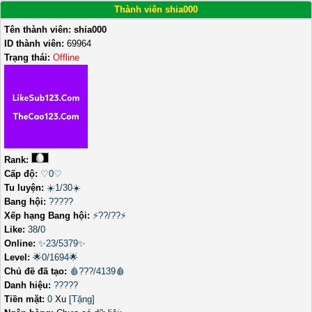
Thành viên shia000
Tên thành viên:
shia000
ID thành viên:
69964
Trạng thái:
Offline
Rank:
Cấp độ:
♡0♡
Tu luyện:
☀️1/30☀️
Bang hội:
?????
Xếp hạng Bang hội:
⚡??/??⚡
Like:
38
/
0
Online:
✨23/5379✨
Level:
🌟0/1694🌟
Chủ đề đã tạo:
🩸???/4139🩸
Danh hiệu:
?????
Tiền mặt:
0
Xu
[Tặng]