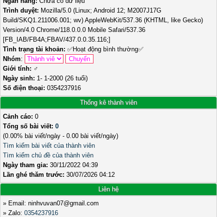
Ngân hàng:
Chưa có dữ liệu
Trình duyệt:
Mozilla/5.0 (Linux; Android 12; M2007J17G
Build/SKQ1.211006.001; wv) AppleWebKit/537.36 (KHTML, like Gecko)
Version/4.0 Chrome/118.0.0.0 Mobile Safari/537.36
[FB_IAB/FB4A;FBAV/437.0.0.35.116;]
Tình trạng tài khoản:
✅
Hoạt động bình thường
✅
Nhóm
:
Giới tính:
♂️
Ngày sinh:
1- 1-2000 (26 tuổi)
Số điện thoại:
0354237916
Thống kê thành viên
Cảnh cáo:
0
Tổng số bài viết:
0
(0.00% bài viết/ngày - 0.00 bài viết/ngày)
Tìm kiếm bài viết của thành viên
Tìm kiếm chủ đề của thành viên
Ngày tham gia:
30/11/2022 04:39
Lần ghé thăm trước:
30/07/2026 04:12
Liên hệ
» Email: ninhvuvan07@gmail.com
» Zalo:
0354237916